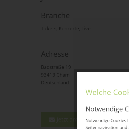
Branche
Tickets, Konzerte, Live
Adresse
Badstraße 19
93413 Cham
Deutschland
Welche Cook
Notwendige C
Jetzt anfragen
Notwendige Cookies h
Seitennavigation und 