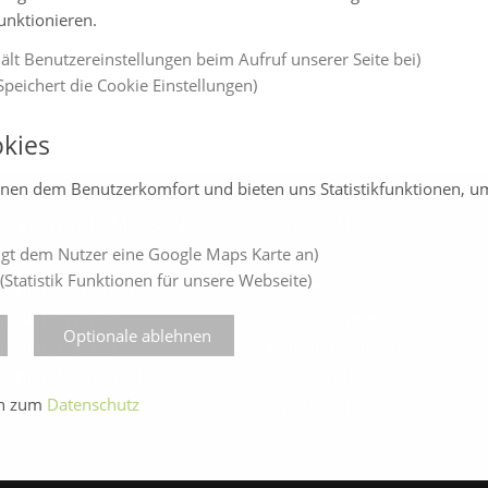
funktionieren.
ält Benutzereinstellungen beim Aufruf unserer Seite bei)
peichert die Cookie Einstellungen)
kies
enen dem Benutzerkomfort und bieten uns Statistikfunktionen, u
LINE-JAHRESMESSEN
ÜBER UNS
gt dem Nutzer eine Google Maps Karte an)
(Statistik Funktionen für unsere Webseite)
amlandSchau24
Veranstalter
amlandVital24
Messe-News
Optionale ablehnen
amlandBau24
Medienspiegel
amlandCareer24
Facebook
en zum
Datenschutz
Instagram