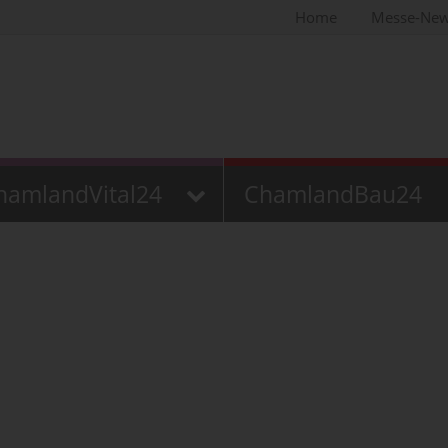
Home
Messe-Ne
hamlandVital24
ChamlandBau24