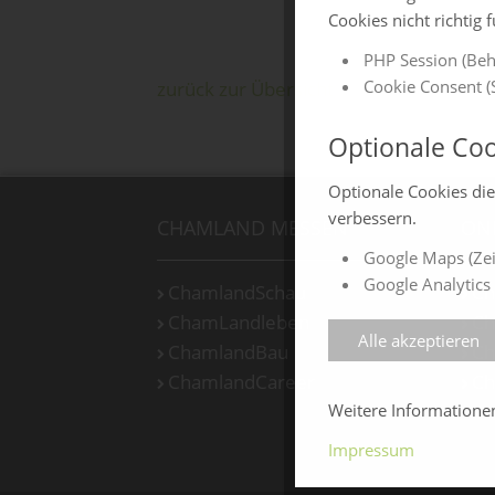
Cookies nicht richtig 
PHP Session (Beh
Cookie Consent (S
zurück zur Übersicht
Optionale Coo
Optionale Cookies di
verbessern.
CHAMLAND MESSEN
ON
Google Maps (Zei
Google Analytics 
ChamlandSchau
Ch
ChamLandleben
Ch
Alle akzeptieren
ChamlandBau
Ch
ChamlandCareer
Ch
Weitere Information
Impressum