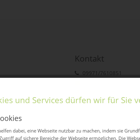
Kontakt
09971/7610851
info@la-cham.de
www.la-cham.de
ies und Services dürfen wir für Sie
ookies
elfen dabei, eine Webseite nutzbar zu machen, indem sie Grund
Zugriff auf sichere Bereiche der Webseite ermöglichen. Die Webs