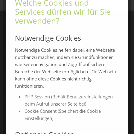
Welche Cookies und
Services dürfen wir für Sie
verwenden?
CHAMLAND MESSEN
Notwendige Cookies
ChamlandSchau
Notwendige Cookies helfen dabei, eine Webseite
ChamLandleben
nutzbar zu machen, indem sie Grundfunktionen
ChamlandBau
wie Seitennavigation und Zugriff auf sichere
ChamlandCareer
Bereiche der Webseite ermöglichen. Die Webseite
kann ohne diese Cookies nicht richtig
funktionieren.
ONLINE-JAHRESMESSEN
PHP Session (Behält Benutzereinstellungen
beim Aufruf unserer Seite bei)
ChamlandSchau24
Cookie Consent (Speichert die Cookie
ChamlandVital24
Einstellungen)
ChamlandBau24
ChamlandCareer24