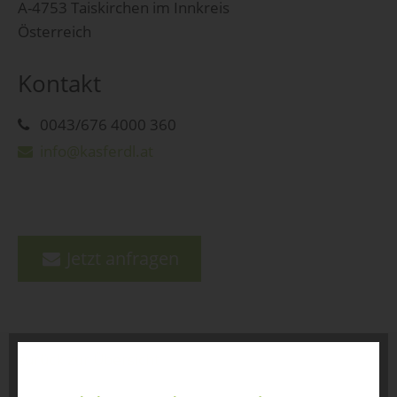
A-4753 Taiskirchen im Innkreis
Österreich
Kontakt
0043/676 4000 360
info@kasferdl.at
Jetzt anfragen
zurück zur Übersicht