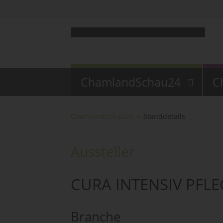
ChamlandSchau24
C
ChamlandSchau24
Standdetails
Aussteller
CURA INTENSIV PFL
Branche