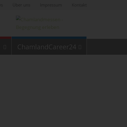
ws
Über uns
Impressum
Kontakt
ChamlandCareer24