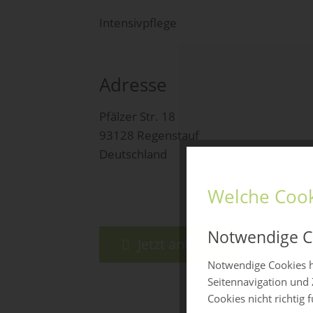
Intensivpflege
Adresse
Pfälzer Str. 18
93128 Regenstauf
Deutschland
Welche Cook
Notwendige C
Jetzt anfragen
Notwendige Cookies h
Seitennavigation und 
Cookies nicht richtig 