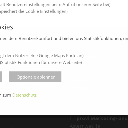
ält Benutzereinstellungen beim Aufruf unserer Seite bei)
peichert die Cookie Einstellungen)
kies
enen dem Benutzerkomfort und bieten uns Statistikfunktionen, u
LINE-JAHRESMESSEN
ÜBER UNS
gt dem Nutzer eine Google Maps Karte an)
amlandSchau24
Veranstalter
(Statistik Funktionen für unsere Webseite)
amlandVital24
Messe-News
amlandBau24
Medienspiegel
Optionale ablehnen
amlandCareer24
Facebook
Instagram
en zum
Datenschutz
provi Marketing- un
Asternweg 1a