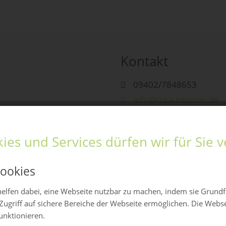
Kontakt
09402/7848653
info@cura-intensiv.de
www.cura-intensiv.de
ies und Services dürfen wir für Sie
ookies
elfen dabei, eine Webseite nutzbar zu machen, indem sie Grund
Zugriff auf sichere Bereiche der Webseite ermöglichen. Die Webs
funktionieren.