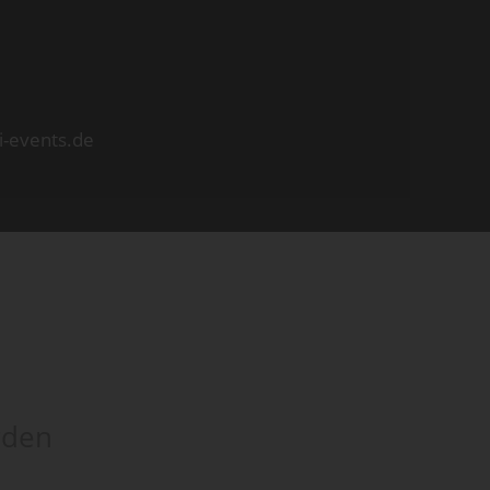
i-events.de
rden