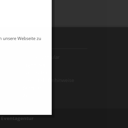
m unsere Webseite zu
SERVICE
Kontaktformular
Impressum
Datenschutz
Foto- und Filmhinweise
Sitemap
AGB
d Eventagentur