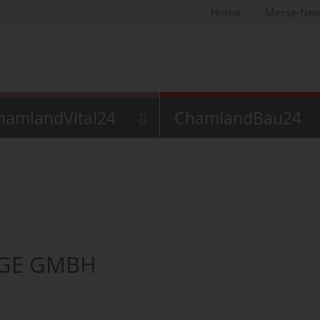
Home
Messe-Ne
hamlandVital24
ChamlandBau24
EGE GMBH