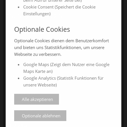
Cookie Consent (Speichert die Cookie
Einstellungen)
ONLINE-JAHRESMESSEN
Optionale Cookies
ChamlandSchau24
ChamlandVital24
Optionale Cookies dienen dem Benutzerkomfort
und bieten uns Statistikfunktionen, um unsere
ChamlandBau24
Webseite zu verbessern.
ChamlandCareer24
Google Maps (Zeigt dem Nutzer eine Google
Maps Karte an)
ÜBER UNS
Google Analytics (Statistik Funktionen für
unsere Webseite)
Veranstalter
Alle akzeptieren
Messe-News
Medienspiegel
Optionale ablehnen
Facebook
Instagram