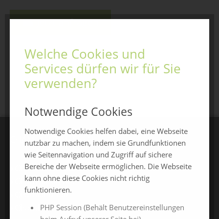
Jetzt anfragen
Welche Cookies und
Services dürfen wir für Sie
zurück zur Übersicht
verwenden?
Notwendige Cookies
Notwendige Cookies helfen dabei, eine Webseite
CHAMLAND MESSEN
nutzbar zu machen, indem sie Grundfunktionen
wie Seitennavigation und Zugriff auf sichere
Bereiche der Webseite ermöglichen. Die Webseite
ChamlandSchau
kann ohne diese Cookies nicht richtig
ChamLandleben
funktionieren.
ChamlandBau
ChamlandCareer
PHP Session (Behält Benutzereinstellungen
beim Aufruf unserer Seite bei)