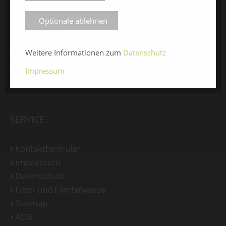
Optionale ablehnen
Veranstalter
Messe-News
Medienspiegel
Weitere Informationen zum
Datenschutz
Facebook
Impressum
Instagram
SERVICE
Kontaktformular
Impressum
Datenschutz
Foto- und Filmhinweise
Sitemap
AGB