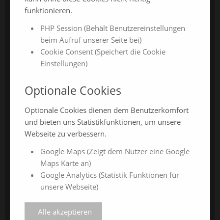
funktionieren.
ChamlandSchau
PHP Session (Behält Benutzereinstellungen
beim Aufruf unserer Seite bei)
ChamLandleben
Cookie Consent (Speichert die Cookie
ChamlandBau
Einstellungen)
ChamlandCareer
Optionale Cookies
ONLINE-JAHRESMESSEN
Optionale Cookies dienen dem Benutzerkomfort
und bieten uns Statistikfunktionen, um unsere
Webseite zu verbessern.
ChamlandSchau24
ChamlandVital24
Google Maps (Zeigt dem Nutzer eine Google
ChamlandBau24
Maps Karte an)
Google Analytics (Statistik Funktionen für
ChamlandCareer24
unsere Webseite)
Alle akzeptieren
ÜBER UNS