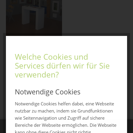
Welche Cookies und
Jetzt anfragen
Services dürfen wir für Sie
verwenden?
Notwendige Cookies
zurück zur Übersicht
Notwendige Cookies helfen dabei, eine Webseite
nutzbar zu machen, indem sie Grundfunktionen
wie Seitennavigation und Zugriff auf sichere
Bereiche der Webseite ermöglichen. Die Webseite
kann ohne diese Cookies nicht richtig
CHAMLAND MESSEN