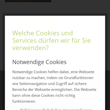
Jetzt anfragen
Welche Cookies und
Services dürfen wir für Sie
verwenden?
zurück zur Übersicht
Notwendige Cookies
Notwendige Cookies helfen dabei, eine Webseite
nutzbar zu machen, indem sie Grundfunktionen
CHAMLAND MESSEN
wie Seitennavigation und Zugriff auf sichere
Bereiche der Webseite ermöglichen. Die Webseite
kann ohne diese Cookies nicht richtig
ChamlandSchau
funktionieren.
ChamLandleben
ChamlandBau