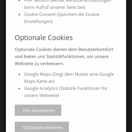
PHP Session (Behält Benutzereinstellungen
ChamlandCareer
beim Aufruf unserer Seite bei)
Cookie Consent (Speichert die Cookie
Einstellungen)
ONLINE-JAHRESMESSEN
Optionale Cookies
ChamlandSchau24
Optionale Cookies dienen dem Benutzerkomfort
ChamlandVital24
und bieten uns Statistikfunktionen, um unsere
Webseite zu verbessern.
ChamlandBau24
ChamlandCareer24
Google Maps (Zeigt dem Nutzer eine Google
Maps Karte an)
Google Analytics (Statistik Funktionen für
ÜBER UNS
unsere Webseite)
Alle akzeptieren
Veranstalter
Messe-News
Optionale ablehnen
Medienspiegel