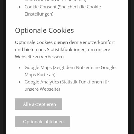
Cookie Consent (Speichert die Cookie
Einstellungen)
ONLINE-JAHRESMESSEN
Optionale Cookies
ChamlandSchau24
ChamlandVital24
Optionale Cookies dienen dem Benutzerkomfort
ChamlandBau24
und bieten uns Statistikfunktionen, um unsere
Webseite zu verbessern.
ChamlandCareer24
Google Maps (Zeigt dem Nutzer eine Google
Maps Karte an)
ÜBER UNS
Google Analytics (Statistik Funktionen für
unsere Webseite)
Veranstalter
Alle akzeptieren
Messe-News
Medienspiegel
Optionale ablehnen
Facebook
Instagram