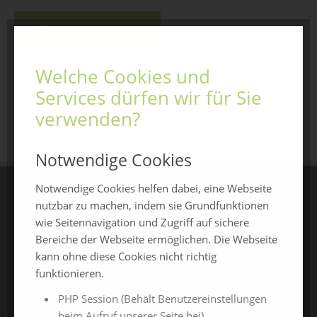
Jetzt anfragen
Welche Cookies und
Services dürfen wir für Sie
zurück zur Übersicht
verwenden?
Notwendige Cookies
Notwendige Cookies helfen dabei, eine Webseite
CHAMLAND MESSEN
nutzbar zu machen, indem sie Grundfunktionen
wie Seitennavigation und Zugriff auf sichere
ChamlandSchau
Bereiche der Webseite ermöglichen. Die Webseite
kann ohne diese Cookies nicht richtig
ChamLandleben
funktionieren.
ChamlandBau
ChamlandCareer
PHP Session (Behält Benutzereinstellungen
beim Aufruf unserer Seite bei)