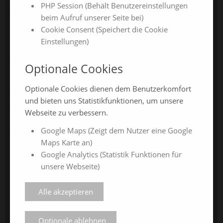
PHP Session (Behält Benutzereinstellungen
ChamlandBau
beim Aufruf unserer Seite bei)
ChamlandCareer
Cookie Consent (Speichert die Cookie
Einstellungen)
ONLINE-JAHRESMESSEN
Optionale Cookies
Optionale Cookies dienen dem Benutzerkomfort
ChamlandSchau24
und bieten uns Statistikfunktionen, um unsere
ChamlandVital24
Webseite zu verbessern.
ChamlandBau24
Google Maps (Zeigt dem Nutzer eine Google
ChamlandCareer24
Maps Karte an)
Google Analytics (Statistik Funktionen für
unsere Webseite)
ÜBER UNS
Alle akzeptieren
Veranstalter
Messe-News
Optionale ablehnen