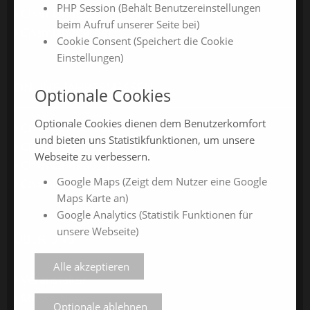
PHP Session (Behält Benutzereinstellungen
ChamlandBau
beim Aufruf unserer Seite bei)
ChamlandCareer
Cookie Consent (Speichert die Cookie
Einstellungen)
ONLINE-JAHRESMESSEN
Optionale Cookies
Optionale Cookies dienen dem Benutzerkomfort
ChamlandSchau24
und bieten uns Statistikfunktionen, um unsere
ChamlandVital24
Webseite zu verbessern.
ChamlandBau24
Google Maps (Zeigt dem Nutzer eine Google
ChamlandCareer24
Maps Karte an)
Google Analytics (Statistik Funktionen für
unsere Webseite)
ÜBER UNS
Alle akzeptieren
Veranstalter
Messe-News
Optionale ablehnen