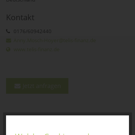
Kontakt
0176/60942440
Anny.Mosch-Hoyer@telis-finanz.de
www.telis-finanz.de
Jetzt anfragen
zurück zur Übersicht