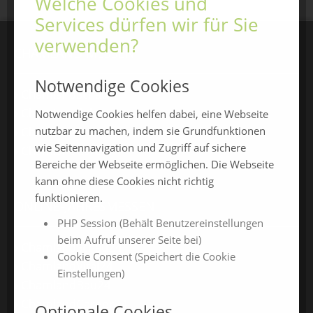
Welche Cookies und
Services dürfen wir für Sie
verwenden?
CHAMLAND MESSEN
Notwendige Cookies
ChamlandSchau
ChamLandleben
Notwendige Cookies helfen dabei, eine Webseite
nutzbar zu machen, indem sie Grundfunktionen
ChamlandBau
wie Seitennavigation und Zugriff auf sichere
ChamlandCareer
Bereiche der Webseite ermöglichen. Die Webseite
kann ohne diese Cookies nicht richtig
funktionieren.
ONLINE-JAHRESMESSEN
PHP Session (Behält Benutzereinstellungen
beim Aufruf unserer Seite bei)
ChamlandSchau24
Cookie Consent (Speichert die Cookie
ChamlandVital24
Einstellungen)
ChamlandBau24
ChamlandCareer24
Optionale Cookies