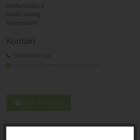
Schillerstraße 9
93426 Roding
Deutschland
Kontakt
0174/3762124
greensoul.by.kerstin@outlook.com
Jetzt anfragen
zurück zur Übersicht