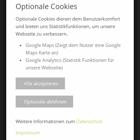
ChamlandBau24
Optionale Cookies
ChamlandCareer24
Optionale Cookies dienen dem Benutzerkomfort
und bieten uns Statistikfunktionen, um unsere
Webseite zu verbessern.
ÜBER UNS
Google Maps (Zeigt dem Nutzer eine Google
Veranstalter
Maps Karte an)
Google Analytics (Statistik Funktionen für
Messe-News
unsere Webseite)
Medienspiegel
Facebook
Alle akzeptieren
Instagram
Optionale ablehnen
SERVICE
Weitere Informationen zum
Datenschutz
Kontaktformular
Impressum
Impressum