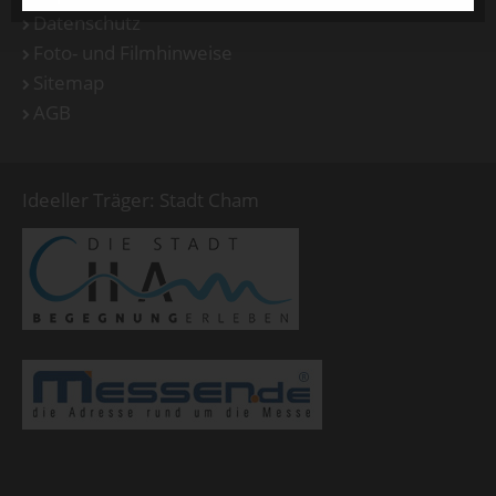
Datenschutz
Foto- und Filmhinweise
Sitemap
AGB
Ideeller Träger: Stadt Cham