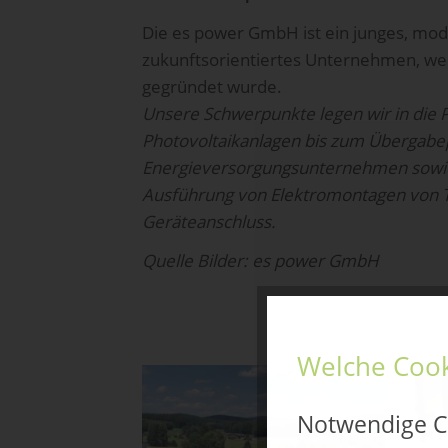
Die es power GmbH ist ein junges, mo
zukunftsorientiertes Unternehmen, we
gegründet wurde.
Unsere Schwerpunkte legen wir in die 
Photovoltaikanlagen bis zum Übergabe
Energieversorgungsunternehmen sowie
Ausführung von Elektromontagen von Tr
Geräteanschluss.
Quelle Bilder: es power GmbH
Welche Cook
Notwendige C