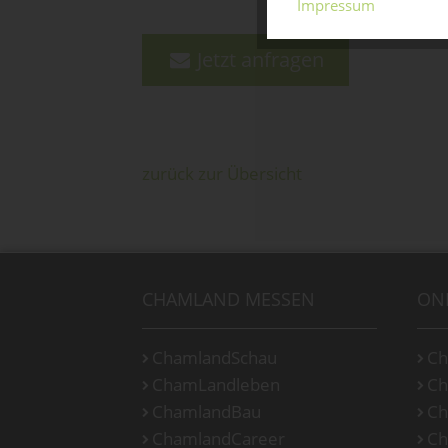
Impressum
Jetzt anfragen
zurück zur Übersicht
CHAMLAND MESSEN
ON
ChamlandSchau
Ch
ChamLandleben
Ch
ChamlandBau
Ch
ChamlandCareer
Ch