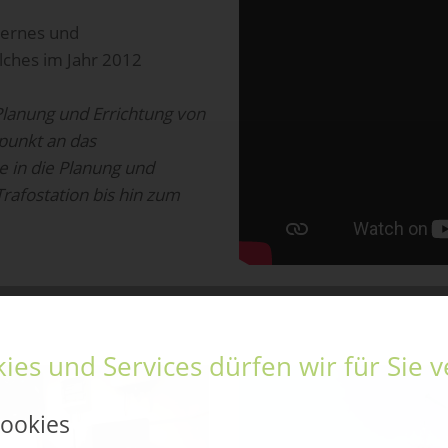
dernes und
lches im Jahr 2012
Planung und Errichtung von
punkt an das
 in die Planung und
afostation bis hin zum
ies und Services dürfen wir für Sie
ookies