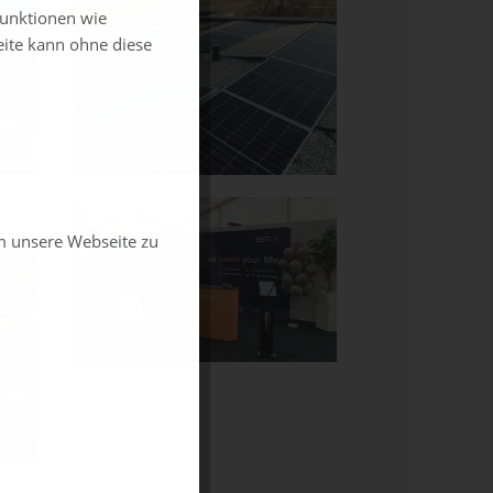
funktionen wie
eite kann ohne diese
m unsere Webseite zu