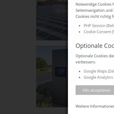
Notwendige Cookies h
Seitennavigation und 
Cookies nicht richtig 
PHP Session (Beh
Cookie Consent (S
Optionale Coo
Optionale Cookies di
verbessern.
Google Maps (Zei
Google Analytics 
Alle akzeptieren
Weitere Information