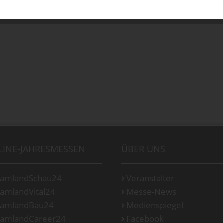
LINE-JAHRESMESSEN
ÜBER UNS
amlandSchau24
Veranstalter
amlandVital24
Messe-News
amlandBau24
Medienspiegel
amlandCareer24
Facebook