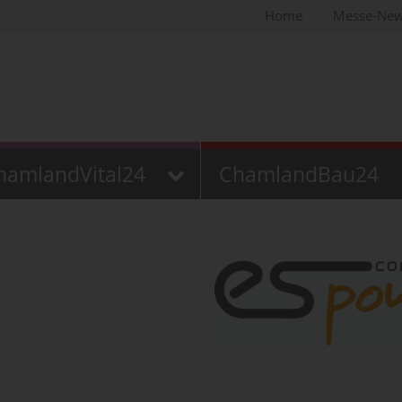
Home
Messe-Ne
hamlandVital24
ChamlandBau24