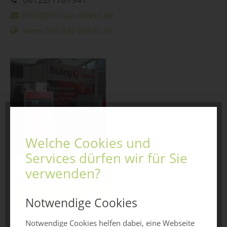
info@felicitas-direkt.de
www.felicitas-direkt.de
Welche Cookies und
Services dürfen wir für Sie
verwenden?
Jetzt anfragen
Notwendige Cookies
Notwendige Cookies helfen dabei, eine Webseite