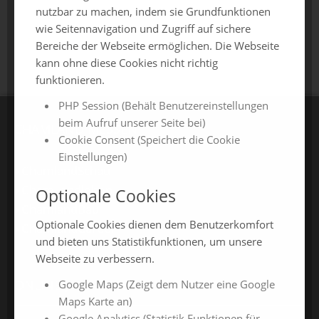
nutzbar zu machen, indem sie Grundfunktionen
wie Seitennavigation und Zugriff auf sichere
zurück zur Übersicht
Bereiche der Webseite ermöglichen. Die Webseite
kann ohne diese Cookies nicht richtig
funktionieren.
PHP Session (Behält Benutzereinstellungen
beim Aufruf unserer Seite bei)
CHAMLAND MESSEN
Cookie Consent (Speichert die Cookie
Einstellungen)
ChamlandSchau
ChamLandleben
Optionale Cookies
ChamlandBau
Optionale Cookies dienen dem Benutzerkomfort
ChamlandCareer
und bieten uns Statistikfunktionen, um unsere
Webseite zu verbessern.
ONLINE-JAHRESMESSEN
Google Maps (Zeigt dem Nutzer eine Google
Maps Karte an)
Google Analytics (Statistik Funktionen für