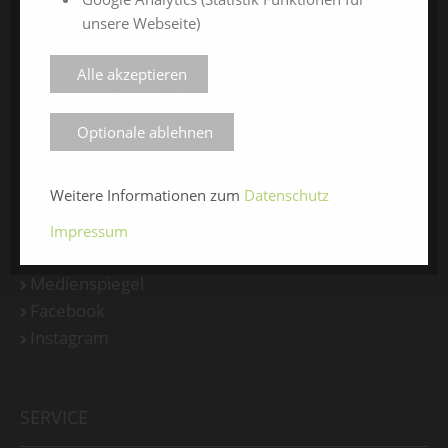
ChamlandSchau24
unsere Webseite)
ChamlandVital24
ChamlandBau24
Alle akzeptieren
ChamlandCareer24
Optionale ablehnen
ÜBER UNS
Weitere Informationen zum
Datenschutz
Veranstalter
Impressum
Messe-News
Medienspiegel
Facebook
Instagram
SERVICE