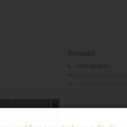
Kontakt
09971/8038-88
Martina.Vogl@malteser
www.malteser-cham.d