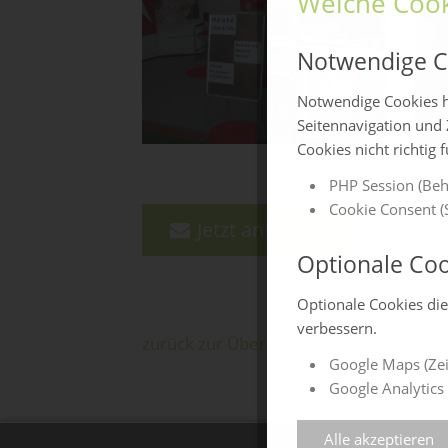
Welche Cook
Notwendige C
Notwendige Cookies h
Seitennavigation und 
Cookies nicht richtig 
PHP Session (Beh
Cookie Consent (S
Jetzt anfragen
Optionale Coo
Optionale Cookies di
verbessern.
zurück zur Übersicht
Google Maps (Zei
Google Analytics 
Alle akzeptieren