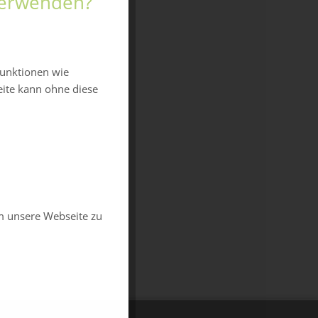
 verwenden?
funktionen wie
eite kann ohne diese
m unsere Webseite zu