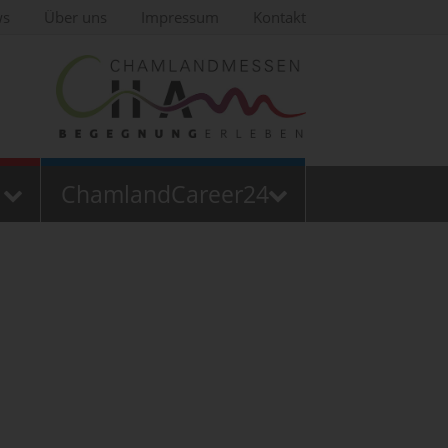
ws
Über uns
Impressum
Kontakt
ChamlandCareer24