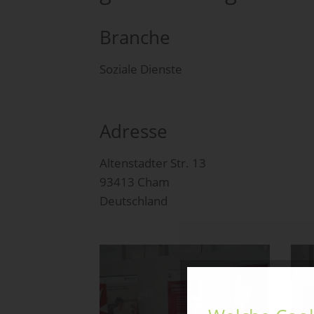
Branche
Soziale Dienste
Adresse
Altenstadter Str. 13
93413 Cham
Deutschland