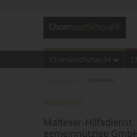
ChamlandSchau24
C
ChamlandSchau24
Standdetails
Aussteller
Malteser-Hilfsdienst
gemeinnützige Gmb