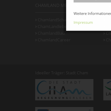
CHAMLAND MESSEN
ON
Weitere Information
ChamlandSchau
Ch
Impressum
ChamLandleben
Ch
ChamlandBau
Ch
ChamlandCareer
Ch
Ideeller Träger: Stadt Cham