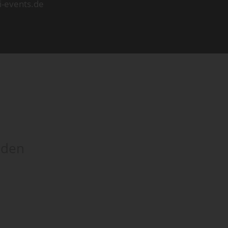
i-events.de
rden