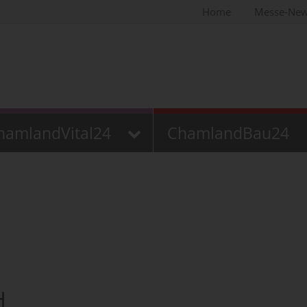
Home
Messe-Ne
hamlandVital24
ChamlandBau24
H