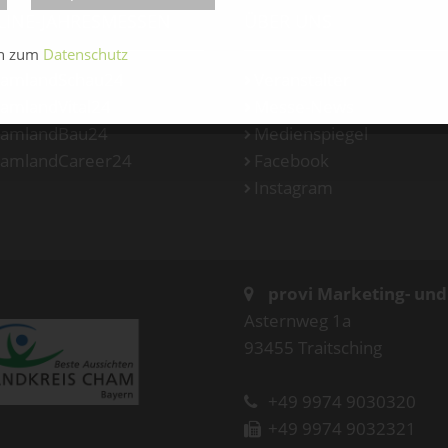
LINE-JAHRESMESSEN
ÜBER UNS
en zum
Datenschutz
amlandSchau24
Veranstalter
amlandVital24
Messe-News
amlandBau24
Medienspiegel
amlandCareer24
Facebook
Instagram
provi Marketing- un
Asternweg 1a
93455 Traitsching
+49 9974 9030320
+49 9974 9032321