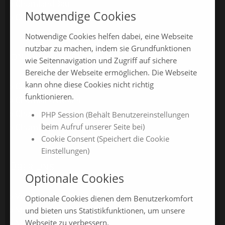
ChamlandBau
Notwendige Cookies
ChamlandCareer
Notwendige Cookies helfen dabei, eine Webseite
nutzbar zu machen, indem sie Grundfunktionen
ONLINE-JAHRESMESSEN
wie Seitennavigation und Zugriff auf sichere
Bereiche der Webseite ermöglichen. Die Webseite
kann ohne diese Cookies nicht richtig
ChamlandSchau24
funktionieren.
ChamlandVital24
ChamlandBau24
PHP Session (Behält Benutzereinstellungen
ChamlandCareer24
beim Aufruf unserer Seite bei)
Cookie Consent (Speichert die Cookie
Einstellungen)
ÜBER UNS
Optionale Cookies
Veranstalter
Optionale Cookies dienen dem Benutzerkomfort
Messe-News
und bieten uns Statistikfunktionen, um unsere
Webseite zu verbessern.
Medienspiegel