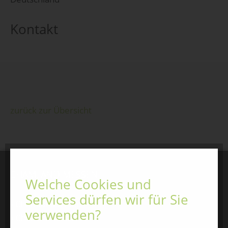
Kontakt
zurück zur Übersicht
CHAMLAND MESSEN
Welche Cookies und
Services dürfen wir für Sie
ChamlandSchau
verwenden?
ChamLandleben