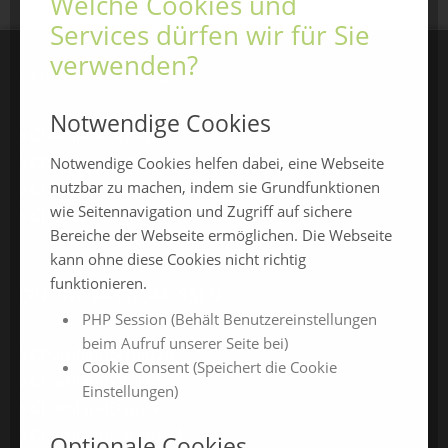
Welche Cookies und
Services dürfen wir für Sie
verwenden?
CHAMLAND MESSEN
Notwendige Cookies
ChamlandSchau
ChamLandleben
Notwendige Cookies helfen dabei, eine Webseite
nutzbar zu machen, indem sie Grundfunktionen
ChamlandBau
wie Seitennavigation und Zugriff auf sichere
ChamlandCareer
Bereiche der Webseite ermöglichen. Die Webseite
kann ohne diese Cookies nicht richtig
funktionieren.
ONLINE-JAHRESMESSEN
PHP Session (Behält Benutzereinstellungen
beim Aufruf unserer Seite bei)
ChamlandSchau24
Cookie Consent (Speichert die Cookie
ChamlandVital24
Einstellungen)
ChamlandBau24
ChamlandCareer24
Optionale Cookies