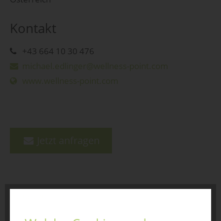
Kontakt
+43 664 10 30 476
michael.edlinger@wellness-point.com
www.wellness-point.com
Jetzt anfragen
zurück zur Übersicht