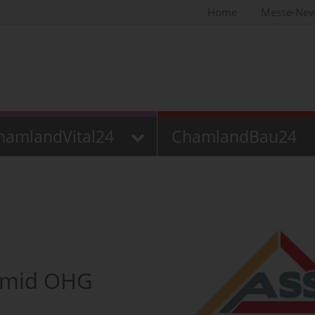
Home
Messe-Ne
hamlandVital24
ChamlandBau24
chmid OHG