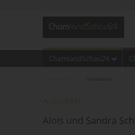
ChamlandSchau24
C
ChamlandSchau24
Standdetails
Aussteller
Alois und Sandra S