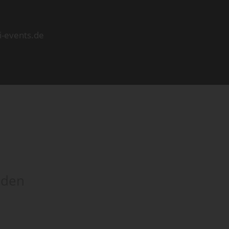
i-events.de
rden