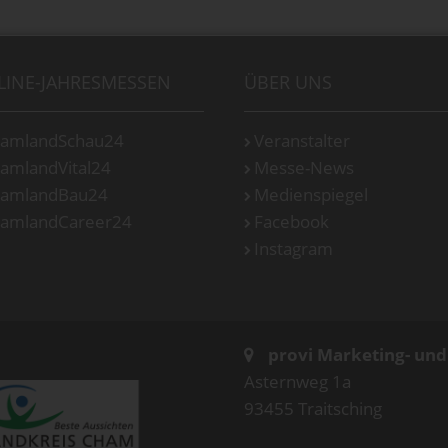
LINE-JAHRESMESSEN
ÜBER UNS
amlandSchau24
Veranstalter
amlandVital24
Messe-News
amlandBau24
Medienspiegel
amlandCareer24
Facebook
Instagram
provi Marketing- un
Asternweg 1a
93455 Traitsching