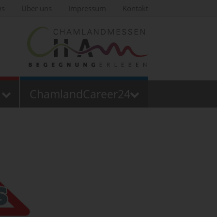
ws
Über uns
Impressum
Kontakt
ChamlandCareer24