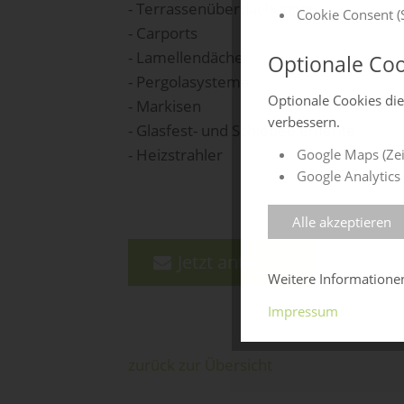
- Terrassenüberdachungen
Cookie Consent (S
- Carports
- Lamellendächer
Optionale Coo
- Pergolasysteme
Optionale Cookies di
- Markisen
verbessern.
- Glasfest- und Schiebeelemente
- Heizstrahler
Google Maps (Zei
Google Analytics 
Alle akzeptieren
Jetzt anfragen
Weitere Information
Impressum
zurück zur Übersicht