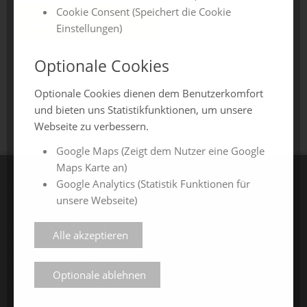
Cookie Consent (Speichert die Cookie
Jetzt anfragen
Einstellungen)
Optionale Cookies
Optionale Cookies dienen dem Benutzerkomfort
zurück zur Übersicht
und bieten uns Statistikfunktionen, um unsere
Webseite zu verbessern.
Google Maps (Zeigt dem Nutzer eine Google
Maps Karte an)
Google Analytics (Statistik Funktionen für
CHAMLAND MESSEN
unsere Webseite)
ChamlandSchau
Alle akzeptieren
ChamLandleben
ChamlandBau
Optionale ablehnen
ChamlandCareer