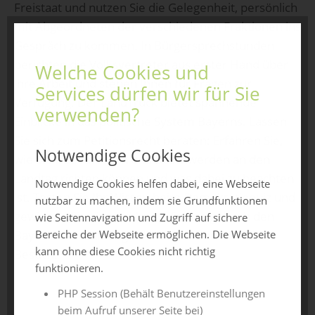
Freistaat und nutzen Sie die Gelegenheit, persönlich
mit Abgeordneten der verschiedenen Fraktionen ins
Gespräch zu kommen. In Bürgersprechstunden
berichten die Volksvertreter aus erster Hand über
Welche Cookies und
ihre Arbeit und stehen Ihnen für Fragen zur
Services dürfen wir für Sie
Verfügung. Der LandTruck bietet spannende
verwenden?
Einblicke in das politische System Bayerns. Lassen
Sie sich zum Petitionsrecht beraten: Erfahren Sie,
Notwendige Cookies
wie Sie Ihre Anliegen und Beschwerden an den
Landtag richten können und was dabei zu beachten
Notwendige Cookies helfen dabei, eine Webseite
ist. Testen Sie Ihr Wissen beim Demokratiequiz und
nutzbar zu machen, indem sie Grundfunktionen
gewinnen Sie eine exklusive Führung durch den
wie Seitennavigation und Zugriff auf sichere
Bayerischen Landtag! Wir freuen uns auf Ihren
Bereiche der Webseite ermöglichen. Die Webseite
kann ohne diese Cookies nicht richtig
Besuch!
funktionieren.
PHP Session (Behält Benutzereinstellungen
beim Aufruf unserer Seite bei)