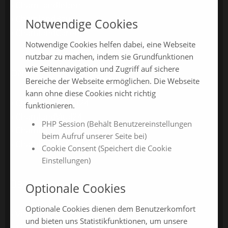
ChamLandleben
ChamlandBau
Notwendige Cookies
ChamlandCareer
Notwendige Cookies helfen dabei, eine Webseite
nutzbar zu machen, indem sie Grundfunktionen
wie Seitennavigation und Zugriff auf sichere
ONLINE-JAHRESMESSEN
Bereiche der Webseite ermöglichen. Die Webseite
kann ohne diese Cookies nicht richtig
ChamlandSchau24
funktionieren.
ChamlandVital24
PHP Session (Behält Benutzereinstellungen
ChamlandBau24
beim Aufruf unserer Seite bei)
ChamlandCareer24
Cookie Consent (Speichert die Cookie
Einstellungen)
ÜBER UNS
Optionale Cookies
Optionale Cookies dienen dem Benutzerkomfort
Veranstalter
und bieten uns Statistikfunktionen, um unsere
Messe-News