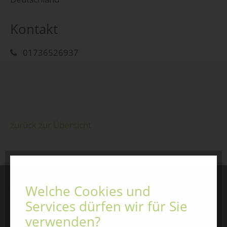
Kontakt
01736526937
zurück zur Übersicht
Welche Cookies und
CHAMLAND MESSEN
Services dürfen wir für Sie
ChamlandSchau
verwenden?