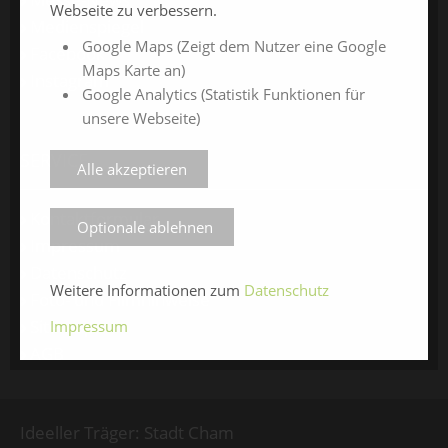
Webseite zu verbessern.
Medienspiegel
Google Maps (Zeigt dem Nutzer eine Google
Facebook
Maps Karte an)
Instagram
Google Analytics (Statistik Funktionen für
unsere Webseite)
SERVICE
Alle akzeptieren
Kontaktformular
Optionale ablehnen
Impressum
Datenschutz
Weitere Informationen zum
Datenschutz
Foto- und Filmhinweise
Sitemap
Impressum
AGB
Ideeller Träger: Stadt Cham