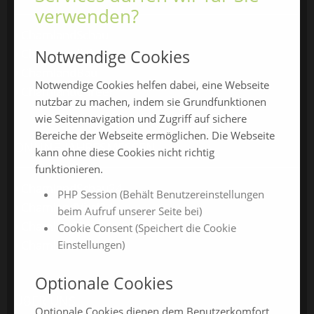
verwenden?
ChamlandSchau
Notwendige Cookies
ChamLandleben
ChamlandBau
Notwendige Cookies helfen dabei, eine Webseite
ChamlandCareer
nutzbar zu machen, indem sie Grundfunktionen
wie Seitennavigation und Zugriff auf sichere
Bereiche der Webseite ermöglichen. Die Webseite
ONLINE-JAHRESMESSEN
kann ohne diese Cookies nicht richtig
funktionieren.
ChamlandSchau24
PHP Session (Behält Benutzereinstellungen
ChamlandVital24
beim Aufruf unserer Seite bei)
ChamlandBau24
Cookie Consent (Speichert die Cookie
ChamlandCareer24
Einstellungen)
Optionale Cookies
ÜBER UNS
Optionale Cookies dienen dem Benutzerkomfort