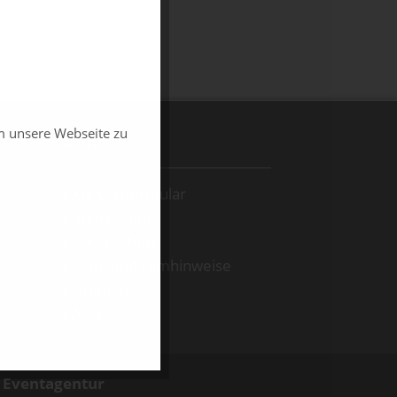
m unsere Webseite zu
SERVICE
Kontaktformular
Impressum
Datenschutz
Foto- und Filmhinweise
Sitemap
AGB
d Eventagentur