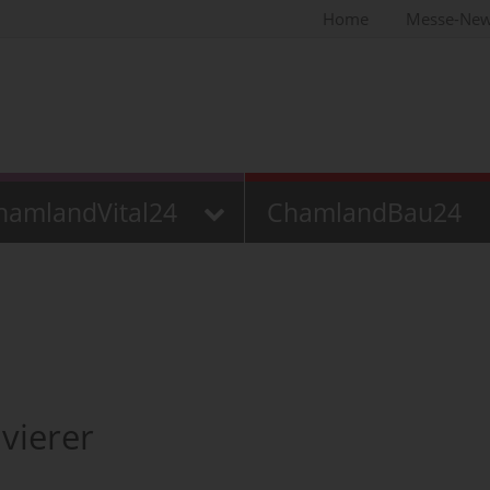
Home
Messe-Ne
hamlandVital24
ChamlandBau24
vierer