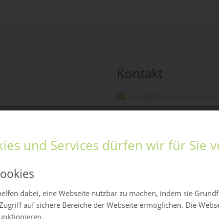
Kontakt
info@bd-renovierunge
ies und Services dürfen wir für Sie
ookies
elfen dabei, eine Webseite nutzbar zu machen, indem sie Grund
Zugriff auf sichere Bereiche der Webseite ermöglichen. Die Webs
funktionieren.