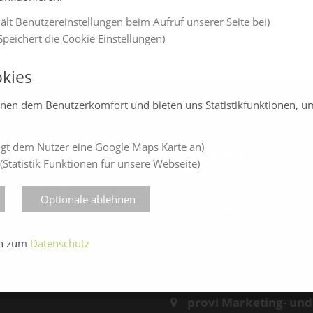
ält Benutzereinstellungen beim Aufruf unserer Seite bei)
peichert die Cookie Einstellungen)
kies
enen dem Benutzerkomfort und bieten uns Statistikfunktionen, u
LINE-JAHRESMESSEN
ÜBER UNS
gt dem Nutzer eine Google Maps Karte an)
amlandSchau24
Veranstalter
(Statistik Funktionen für unsere Webseite)
amlandVital24
Messe-News
amlandBau24
Medienspiegel
Optionale ablehnen
amlandCareer24
Facebook
Instagram
en zum
Datenschutz
provi Marketing- un