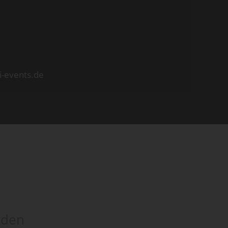
i-events.de
rden