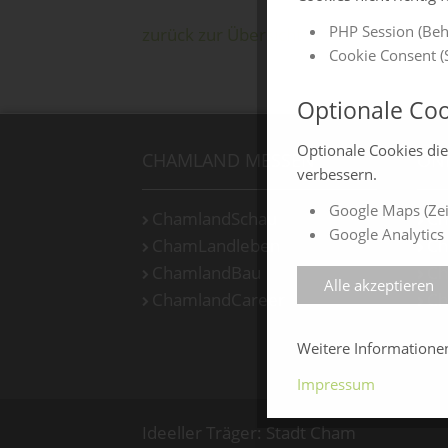
PHP Session (Beh
zurück zur Übersicht
Cookie Consent (S
Optionale Coo
Optionale Cookies di
CHAMLAND MESSEN
ON
verbessern.
Google Maps (Zei
ChamlandSchau
Ch
Google Analytics 
ChamLandleben
Ch
ChamlandBau
Ch
Alle akzeptieren
ChamlandCareer
Ch
Weitere Information
Impressum
Ideeller Träger: Stadt Cham