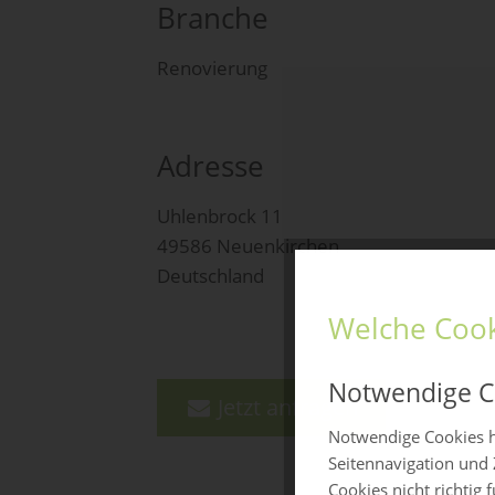
Branche
Renovierung
Adresse
Uhlenbrock 11
49586 Neuenkirchen
Deutschland
Welche Cook
Notwendige C
Jetzt anfragen
Notwendige Cookies h
Seitennavigation und 
Cookies nicht richtig 