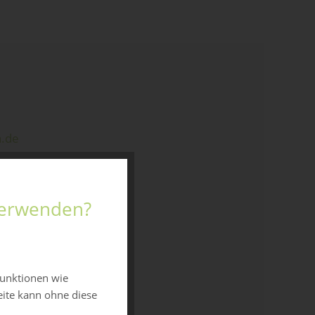
n.de
 verwenden?
funktionen wie
eite kann ohne diese