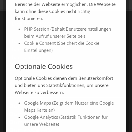
Bereiche der Webseite ermöglichen. Die Webseite
kann ohne diese Cookies nicht richtig
funktionieren.
CHAMLAND MESSEN
PHP Session (Behält Benutzereinstellungen
beim Aufruf unserer Seite bei)
ChamlandSchau
Cookie Consent (Speichert die Cookie
ChamLandleben
Einstellungen)
ChamlandBau
Optionale Cookies
ChamlandCareer
Optionale Cookies dienen dem Benutzerkomfort
und bieten uns Statistikfunktionen, um unsere
ONLINE-JAHRESMESSEN
Webseite zu verbessern.
Google Maps (Zeigt dem Nutzer eine Google
ChamlandSchau24
Maps Karte an)
ChamlandVital24
Google Analytics (Statistik Funktionen für
ChamlandBau24
unsere Webseite)
ChamlandCareer24