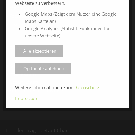
Webseite zu verbessern.
Medienspiegel
Google Maps (Zeigt dem Nutzer eine Google
Facebook
Maps Karte an)
Instagram
Google Analytics (Statistik Funktionen für
unsere Webseite)
SERVICE
Alle akzeptieren
Kontaktformular
Optionale ablehnen
Impressum
Datenschutz
Weitere Informationen zum
Datenschutz
Foto- und Filmhinweise
Sitemap
Impressum
AGB
Ideeller Träger: Stadt Cham