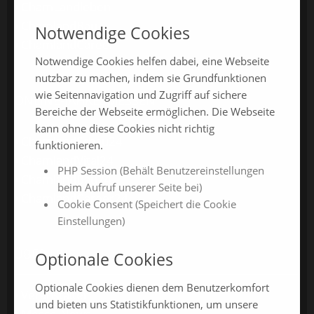
ChamLandleben
ChamlandBau
Notwendige Cookies
ChamlandCareer
Notwendige Cookies helfen dabei, eine Webseite
nutzbar zu machen, indem sie Grundfunktionen
wie Seitennavigation und Zugriff auf sichere
ONLINE-JAHRESMESSEN
Bereiche der Webseite ermöglichen. Die Webseite
kann ohne diese Cookies nicht richtig
ChamlandSchau24
funktionieren.
ChamlandVital24
PHP Session (Behält Benutzereinstellungen
ChamlandBau24
beim Aufruf unserer Seite bei)
ChamlandCareer24
Cookie Consent (Speichert die Cookie
Einstellungen)
ÜBER UNS
Optionale Cookies
Optionale Cookies dienen dem Benutzerkomfort
Veranstalter
und bieten uns Statistikfunktionen, um unsere
Messe-News