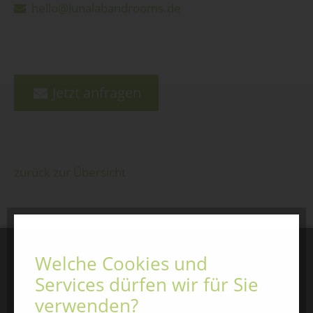
hello@lunalabandrooms.de
Jetzt anfragen
zurück zur Übersicht
CHAMLAND MESSEN
Welche Cookies und
Services dürfen wir für Sie
ChamlandSchau
verwenden?