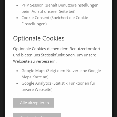
ChamLandleben
PHP Session (Behält Benutzereinstellungen
ChamlandBau
beim Aufruf unserer Seite bei)
ChamlandCareer
Cookie Consent (Speichert die Cookie
Einstellungen)
Optionale Cookies
ONLINE-JAHRESMESSEN
Optionale Cookies dienen dem Benutzerkomfort
ChamlandSchau24
und bieten uns Statistikfunktionen, um unsere
ChamlandVital24
Webseite zu verbessern.
ChamlandBau24
Google Maps (Zeigt dem Nutzer eine Google
ChamlandCareer24
Maps Karte an)
Google Analytics (Statistik Funktionen für
unsere Webseite)
ÜBER UNS
Alle akzeptieren
Veranstalter
Messe-News