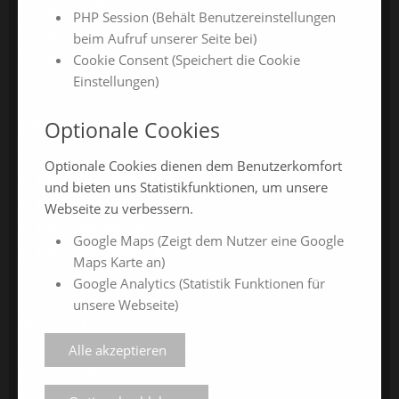
ChamLandleben
PHP Session (Behält Benutzereinstellungen
ChamlandBau
beim Aufruf unserer Seite bei)
ChamlandCareer
Cookie Consent (Speichert die Cookie
Einstellungen)
Optionale Cookies
ONLINE-JAHRESMESSEN
Optionale Cookies dienen dem Benutzerkomfort
ChamlandSchau24
und bieten uns Statistikfunktionen, um unsere
ChamlandVital24
Webseite zu verbessern.
ChamlandBau24
Google Maps (Zeigt dem Nutzer eine Google
ChamlandCareer24
Maps Karte an)
Google Analytics (Statistik Funktionen für
unsere Webseite)
ÜBER UNS
Alle akzeptieren
Veranstalter
Messe-News