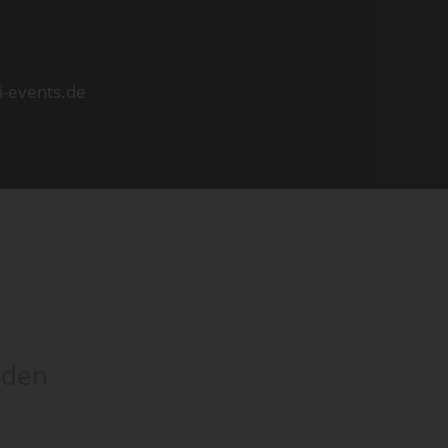
i-events.de
rden