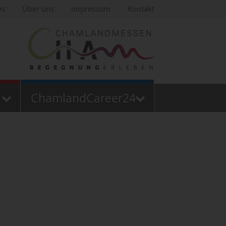
ws
Über uns
Impressum
Kontakt
ChamlandCareer24