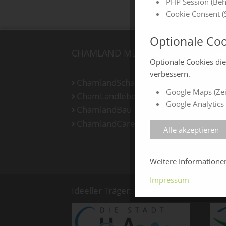
PHP Session (Beh
Cookie Consent (S
Optionale Coo
CHAMLAND MESSEN
ON
Optionale Cookies di
verbessern.
ChamlandSchau
Ch
Google Maps (Zei
ChamLandleben
Ch
Google Analytics 
ChamlandBau
Ch
ChamlandCareer
Ch
Alle akzeptieren
Weitere Information
Impressum
Ideeller Träger: Stadt Cham