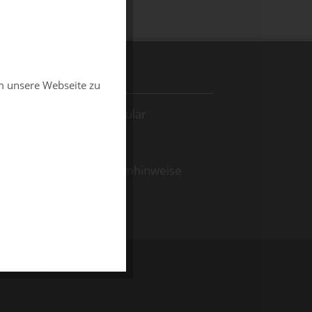
SERVICE
m unsere Webseite zu
Kontaktformular
Impressum
Datenschutz
Foto- und Filmhinweise
Sitemap
AGB
d Eventagentur