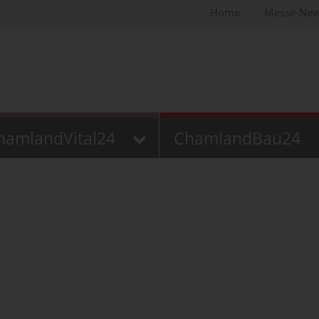
Home
Messe-Ne
hamlandVital24
ChamlandBau24
n