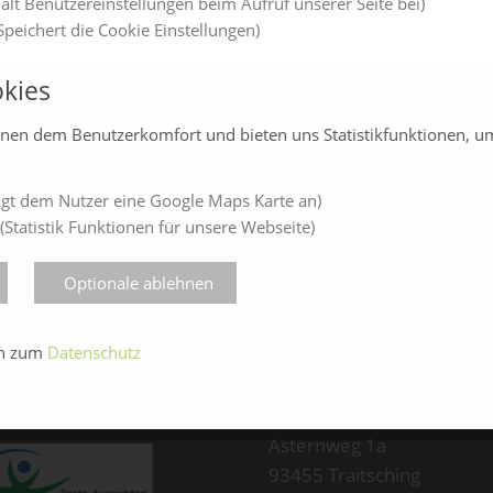
ält Benutzereinstellungen beim Aufruf unserer Seite bei)
peichert die Cookie Einstellungen)
kies
LINE-JAHRESMESSEN
ÜBER UNS
enen dem Benutzerkomfort und bieten uns Statistikfunktionen, u
amlandSchau24
Veranstalter
gt dem Nutzer eine Google Maps Karte an)
amlandVital24
Messe-News
(Statistik Funktionen für unsere Webseite)
amlandBau24
Medienspiegel
amlandCareer24
Facebook
Optionale ablehnen
Instagram
en zum
Datenschutz
provi Marketing- un
Asternweg 1a
93455 Traitsching