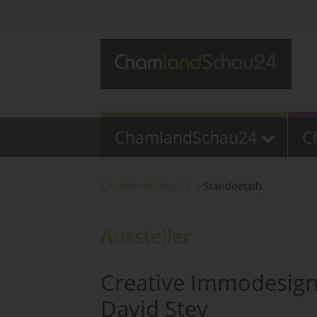
ChamlandSchau24
C
ChamlandSchau24
Standdetails
Aussteller
Creative Immodesig
David Stey