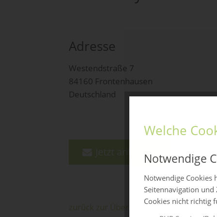
Adresse
Westendstraße 7
84160 Frontenhausen
Deutschland
Welche Cook
Jetzt anfragen
Notwendige C
Notwendige Cookies h
Seitennavigation und 
Cookies nicht richtig 
zurück zur Übersicht