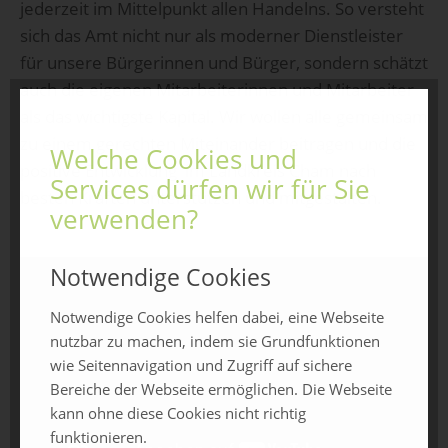
jederzeit im Mittelpunkt allen Handelns. So versteht
sich das Amt nicht nur als moderner Dienstleister
für unsere Bürgerinnen und Bürger, sondern schätzt
auch die eigenen Mitarbeiterinnen und Mitarbeiter
als das wichtigste Kapital. Wir wollen alle gemeinsam
zu einem gerechten Miteinander beitragen und die
Welche Cookies und
positive Entwicklung im Landkreis Cham nach
Services dürfen wir für Sie
besten Kräften unterstützen und mitgestalten.
verwenden?
Notwendige Cookies
Notwendige Cookies helfen dabei, eine Webseite
nutzbar zu machen, indem sie Grundfunktionen
wie Seitennavigation und Zugriff auf sichere
Bereiche der Webseite ermöglichen. Die Webseite
kann ohne diese Cookies nicht richtig
funktionieren.