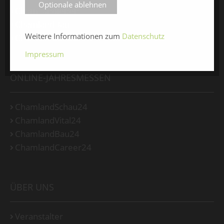
Optionale ablehnen
ChamLandleben
ChamlandBau
Weitere Informationen zum
Datenschutz
ChamlandCareer
Impressum
ONLINE-JAHRESMESSEN
ChamlandSchau24
ChamlandVital24
ChamlandBau24
ChamlandCareer24
ÜBER UNS
Veranstalter