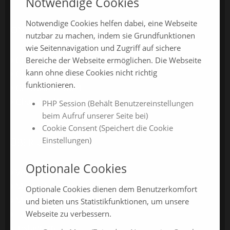
Notwendige Cookies
Notwendige Cookies helfen dabei, eine Webseite
ONLINE-JAHRESMESSEN
nutzbar zu machen, indem sie Grundfunktionen
wie Seitennavigation und Zugriff auf sichere
ChamlandSchau24
Bereiche der Webseite ermöglichen. Die Webseite
kann ohne diese Cookies nicht richtig
ChamlandVital24
funktionieren.
ChamlandBau24
ChamlandCareer24
PHP Session (Behält Benutzereinstellungen
beim Aufruf unserer Seite bei)
Cookie Consent (Speichert die Cookie
Einstellungen)
ÜBER UNS
Optionale Cookies
Veranstalter
Messe-News
Optionale Cookies dienen dem Benutzerkomfort
Medienspiegel
und bieten uns Statistikfunktionen, um unsere
Facebook
Webseite zu verbessern.
Instagram