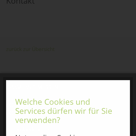
Kontakt
zurück zur Übersicht
CHAMLAND MESSEN
Welche Cookies und
ChamlandSchau
Services dürfen wir für Sie
ChamLandleben
verwenden?
ChamlandBau
ChamlandCareer