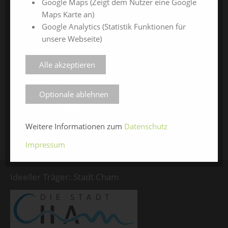
Google Maps (Zeigt dem Nutzer eine Google
Maps Karte an)
Google Analytics (Statistik Funktionen für
SERVICE
unsere Webseite)
Alle akzeptieren
Kontaktformular
Impressum
Optionale ablehnen
Datenschutz
Foto- und Filmhinweise
Sitemap
Weitere Informationen zum
Datenschutz
AGB
Impressum
Ideeller Träger: Stadt Cham