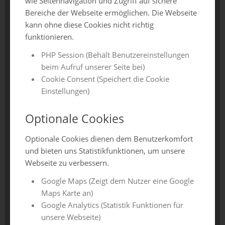
wie Seitennavigation und Zugriff auf sichere
Team im Hintergrund.
Bereiche der Webseite ermöglichen. Die Webseite
Als familiengeführtes Unternehmen legen wir
kann ohne diese Cookies nicht richtig
großen Wert auf ein wertschätzendes Miteinander.
funktionieren.
Eigenverantwortung, persönliche Entwicklung und
PHP Session (Behält Benutzereinstellungen
gegenseitige Unterstützung sind feste Bestandteile
beim Aufruf unserer Seite bei)
unserer Unternehmenskultur. Heute wird REiCO in
Cookie Consent (Speichert die Cookie
zweiter Generation von Manuela Kunz und Petra
Einstellungen)
Reiber, den Töchtern des Firmengründers, geführt.
Optionale Cookies
Sie setzen die Werte des Unternehmens mit
Leidenschaft und Weitblick fort.
Optionale Cookies dienen dem Benutzerkomfort
REiCO verbindet hochwertige Produkte, persönliche
und bieten uns Statistikfunktionen, um unsere
Beratung und unternehmerische Chancen zu einem
Webseite zu verbessern.
ganzheitlichen Konzept. Unser Ziel ist es, Menschen
Google Maps (Zeigt dem Nutzer eine Google
und Tiere auf ihrem Weg zu mehr Wohlbefinden zu
Maps Karte an)
begleiten – natürlich, verantwortungsvoll und im
Google Analytics (Statistik Funktionen für
Gleichgewicht.
unsere Webseite)