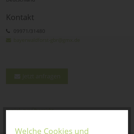
Kontakt
09971/31480
bayerwaldforst-gbr@gmx.de
Jetzt anfragen
zurück zur Übersicht
Welche Cookies und