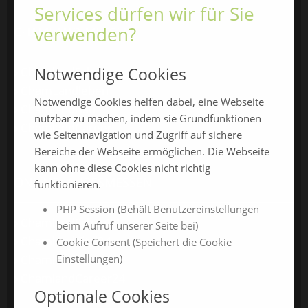
Services dürfen wir für Sie
verwenden?
CHAMLAND MESSEN
Notwendige Cookies
ChamlandSchau
ChamLandleben
Notwendige Cookies helfen dabei, eine Webseite
ChamlandBau
nutzbar zu machen, indem sie Grundfunktionen
ChamlandCareer
wie Seitennavigation und Zugriff auf sichere
Bereiche der Webseite ermöglichen. Die Webseite
kann ohne diese Cookies nicht richtig
ONLINE-JAHRESMESSEN
funktionieren.
PHP Session (Behält Benutzereinstellungen
ChamlandSchau24
beim Aufruf unserer Seite bei)
ChamlandVital24
Cookie Consent (Speichert die Cookie
Einstellungen)
ChamlandBau24
ChamlandCareer24
Optionale Cookies