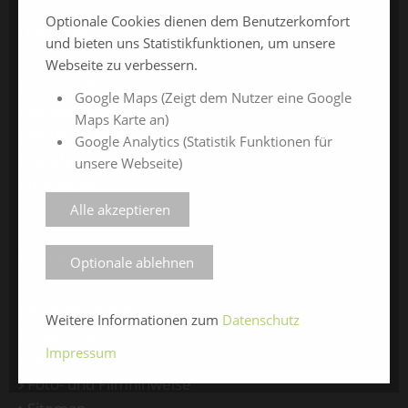
Optionale Cookies dienen dem Benutzerkomfort
ÜBER UNS
und bieten uns Statistikfunktionen, um unsere
Webseite zu verbessern.
Veranstalter
Google Maps (Zeigt dem Nutzer eine Google
Messe-News
Maps Karte an)
Medienspiegel
Google Analytics (Statistik Funktionen für
Facebook
unsere Webseite)
Instagram
Alle akzeptieren
SERVICE
Optionale ablehnen
Kontaktformular
Weitere Informationen zum
Datenschutz
Impressum
Impressum
Datenschutz
Foto- und Filmhinweise