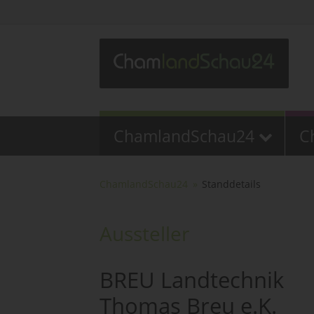
ChamlandSchau24
C
ChamlandSchau24
Standdetails
Aussteller
BREU Landtechnik
Thomas Breu e.K.