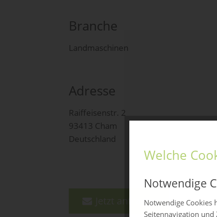
Branche
Landmaschinen
Adresse
Raiffeisenstr. 2
93413 Cham
Deutschland
Welche Cook
Notwendige C
Jetzt anfragen
Notwendige Cookies h
Seitennavigation und 