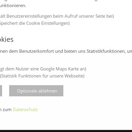
funktionieren.
ält Benutzereinstellungen beim Aufruf unserer Seite bei)
peichert die Cookie Einstellungen)
kies
enen dem Benutzerkomfort und bieten uns Statistikfunktionen, u
LINE-JAHRESMESSEN
ÜBER UNS
gt dem Nutzer eine Google Maps Karte an)
(Statistik Funktionen für unsere Webseite)
amlandSchau24
Veranstalter
amlandVital24
Messe-News
Optionale ablehnen
amlandBau24
Medienspiegel
amlandCareer24
Facebook
en zum
Datenschutz
Instagram