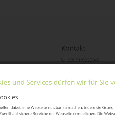
Kontakt
09971/99530-0
info@breu-cham.de
www.breu-cham.de
ies und Services dürfen wir für Sie
ookies
elfen dabei, eine Webseite nutzbar zu machen, indem sie Grund
Zugriff auf sichere Bereiche der Webseite ermöglichen. Die Webs