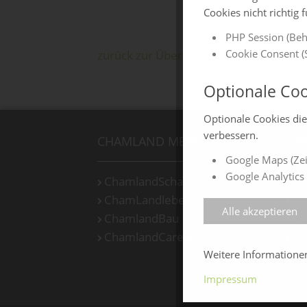
Cookies nicht richtig 
PHP Session (Beh
Cookie Consent (S
zurück zur Übersicht
Optionale Coo
Optionale Cookies di
verbessern.
CHAMLAND MESSEN
ON
Google Maps (Zei
Google Analytics 
ChamlandSchau
Ch
ChamLandleben
Ch
Alle akzeptieren
ChamlandBau
Ch
ChamlandCareer
Ch
Weitere Information
Impressum