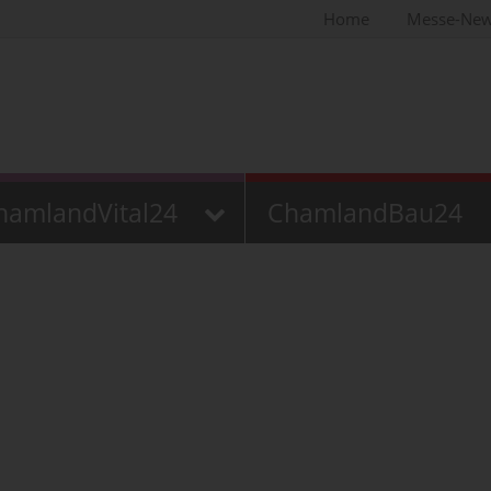
Home
Messe-Ne
hamlandVital24
ChamlandBau24