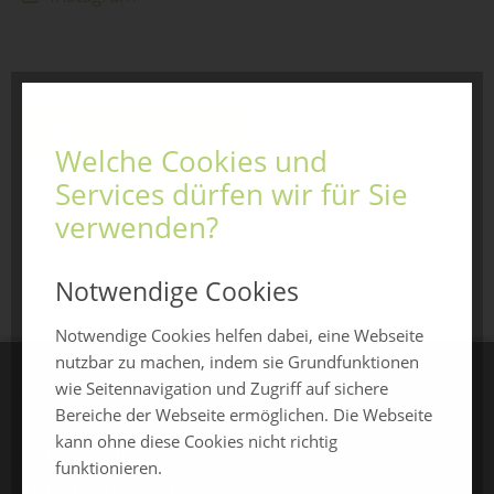
Jetzt anfragen
Welche Cookies und
Services dürfen wir für Sie
verwenden?
zurück zur Übersicht
Notwendige Cookies
Notwendige Cookies helfen dabei, eine Webseite
nutzbar zu machen, indem sie Grundfunktionen
wie Seitennavigation und Zugriff auf sichere
CHAMLAND MESSEN
Bereiche der Webseite ermöglichen. Die Webseite
kann ohne diese Cookies nicht richtig
ChamlandSchau
funktionieren.
ChamLandleben