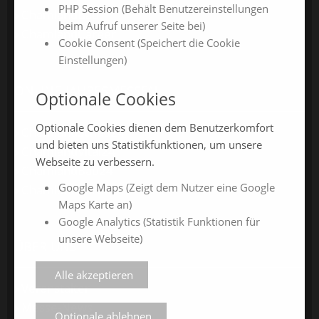
PHP Session (Behält Benutzereinstellungen
ChamlandBau
beim Aufruf unserer Seite bei)
ChamlandCareer
Cookie Consent (Speichert die Cookie
Einstellungen)
ONLINE-JAHRESMESSEN
Optionale Cookies
Optionale Cookies dienen dem Benutzerkomfort
ChamlandSchau24
und bieten uns Statistikfunktionen, um unsere
ChamlandVital24
Webseite zu verbessern.
ChamlandBau24
Google Maps (Zeigt dem Nutzer eine Google
ChamlandCareer24
Maps Karte an)
Google Analytics (Statistik Funktionen für
unsere Webseite)
ÜBER UNS
Alle akzeptieren
Veranstalter
Messe-News
Optionale ablehnen