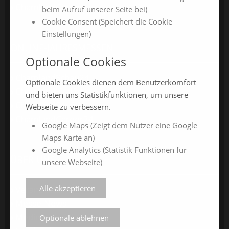
ChamlandCareer
beim Aufruf unserer Seite bei)
Cookie Consent (Speichert die Cookie
Einstellungen)
ONLINE-JAHRESMESSEN
Optionale Cookies
ChamlandSchau24
Optionale Cookies dienen dem Benutzerkomfort
ChamlandVital24
und bieten uns Statistikfunktionen, um unsere
ChamlandBau24
Webseite zu verbessern.
ChamlandCareer24
Google Maps (Zeigt dem Nutzer eine Google
Maps Karte an)
Google Analytics (Statistik Funktionen für
ÜBER UNS
unsere Webseite)
Alle akzeptieren
Veranstalter
Messe-News
Medienspiegel
Optionale ablehnen