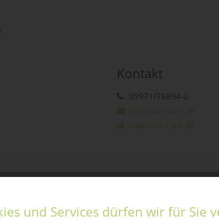
e
Kontakt
09971/76894-0
info@vos-tore.de
www.vos-tore.de
ies und Services dürfen wir für Sie