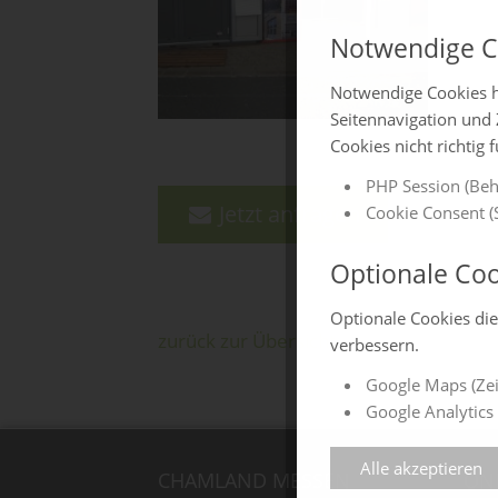
Notwendige C
Notwendige Cookies h
Seitennavigation und 
Cookies nicht richtig 
PHP Session (Beh
Jetzt anfragen
Cookie Consent (S
Optionale Coo
Optionale Cookies di
zurück zur Übersicht
verbessern.
Google Maps (Zei
Google Analytics 
Alle akzeptieren
CHAMLAND MESSEN
ON