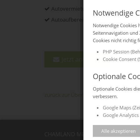
Autovermietung
Notwendige C
Autoaufbereitung
Notwendige Cookies h
Seitennavigation und 
Cookies nicht richtig 
PHP Session (Beh
Jetzt anfragen
Cookie Consent (S
Optionale Coo
Optionale Cookies di
zurück zur Übersicht
verbessern.
Google Maps (Zei
Google Analytics 
Alle akzeptieren
CHAMLAND MESSEN
ON