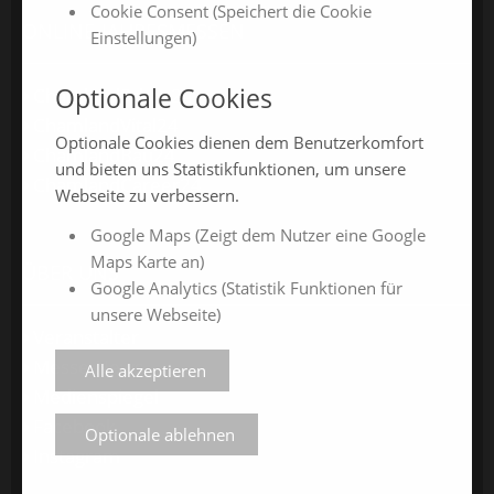
Cookie Consent (Speichert die Cookie
ONLINE-JAHRESMESSEN
Einstellungen)
Optionale Cookies
ChamlandSchau24
ChamlandVital24
Optionale Cookies dienen dem Benutzerkomfort
ChamlandBau24
und bieten uns Statistikfunktionen, um unsere
ChamlandCareer24
Webseite zu verbessern.
Google Maps (Zeigt dem Nutzer eine Google
Maps Karte an)
ÜBER UNS
Google Analytics (Statistik Funktionen für
unsere Webseite)
Veranstalter
Messe-News
Alle akzeptieren
Medienspiegel
Facebook
Optionale ablehnen
Instagram