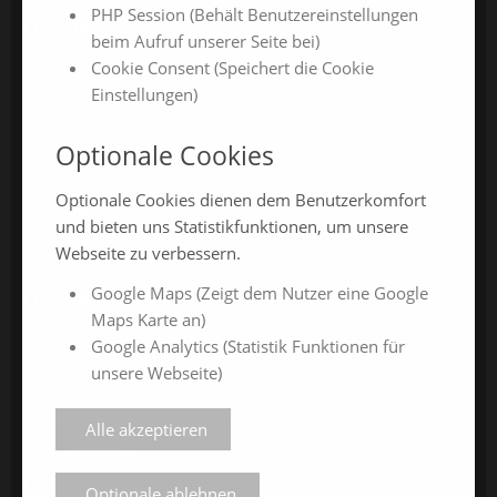
PHP Session (Behält Benutzereinstellungen
ChamlandBau
beim Aufruf unserer Seite bei)
ChamlandCareer
Cookie Consent (Speichert die Cookie
Einstellungen)
ONLINE-JAHRESMESSEN
Optionale Cookies
Optionale Cookies dienen dem Benutzerkomfort
ChamlandSchau24
und bieten uns Statistikfunktionen, um unsere
ChamlandVital24
Webseite zu verbessern.
ChamlandBau24
Google Maps (Zeigt dem Nutzer eine Google
ChamlandCareer24
Maps Karte an)
Google Analytics (Statistik Funktionen für
unsere Webseite)
ÜBER UNS
Alle akzeptieren
Veranstalter
Messe-News
Optionale ablehnen