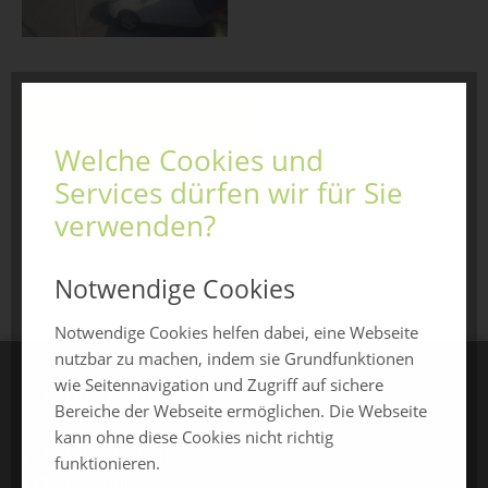
Jetzt anfragen
Welche Cookies und
Services dürfen wir für Sie
verwenden?
zurück zur Übersicht
Notwendige Cookies
Notwendige Cookies helfen dabei, eine Webseite
nutzbar zu machen, indem sie Grundfunktionen
wie Seitennavigation und Zugriff auf sichere
CHAMLAND MESSEN
Bereiche der Webseite ermöglichen. Die Webseite
kann ohne diese Cookies nicht richtig
ChamlandSchau
funktionieren.
ChamLandleben