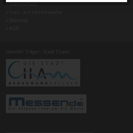
Datenschutz
Foto- und Filmhinweise
Sitemap
AGB
Ideeller Träger: Stadt Cham