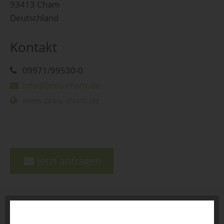
93413 Cham
Deutschland
Kontakt
09971/99530-0
info@breu-cham.de
www.breu-cham.de
Jetzt anfragen
zurück zur Übersicht