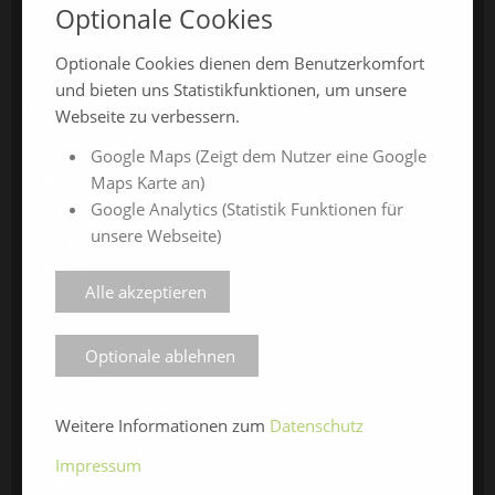
Optionale Cookies
ChamlandCareer24
Optionale Cookies dienen dem Benutzerkomfort
und bieten uns Statistikfunktionen, um unsere
ÜBER UNS
Webseite zu verbessern.
Google Maps (Zeigt dem Nutzer eine Google
Veranstalter
Maps Karte an)
Messe-News
Google Analytics (Statistik Funktionen für
unsere Webseite)
Medienspiegel
Facebook
Alle akzeptieren
Instagram
Optionale ablehnen
SERVICE
Weitere Informationen zum
Datenschutz
Kontaktformular
Impressum
Impressum