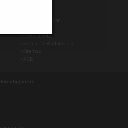
SERVICE
Kontaktformular
Impressum
Datenschutz
Foto- und Filmhinweise
Sitemap
AGB
d Eventagentur
i-events.de