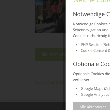
Notwendige C
Notwendige Cookies h
Seitennavigation und 
Cookies nicht richtig 
PHP Session (Beh
Cookie Consent (S
Jetzt anfragen
Optionale Coo
Optionale Cookies di
verbessern.
zurück zur Übersicht
Google Maps (Zei
Google Analytics 
Alle akzeptieren