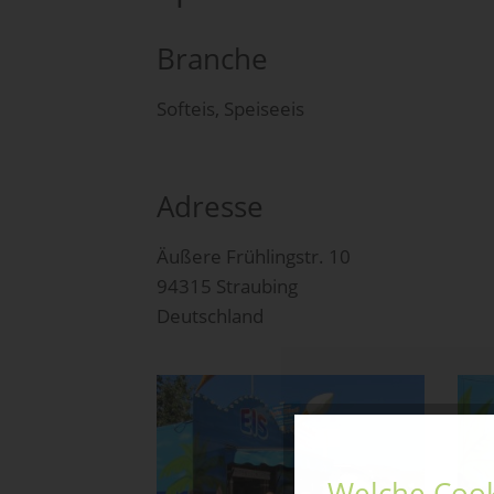
Branche
Softeis, Speiseeis
Adresse
Äußere Frühlingstr. 10
94315 Straubing
Deutschland
Welche Cook