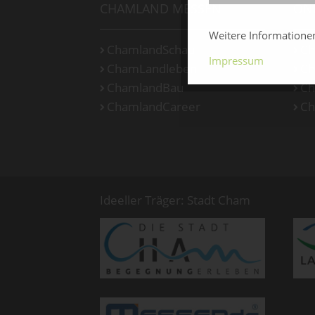
CHAMLAND MESSEN
ON
Weitere Information
ChamlandSchau
Ch
Impressum
ChamLandleben
Ch
ChamlandBau
Ch
ChamlandCareer
Ch
Ideeller Träger: Stadt Cham