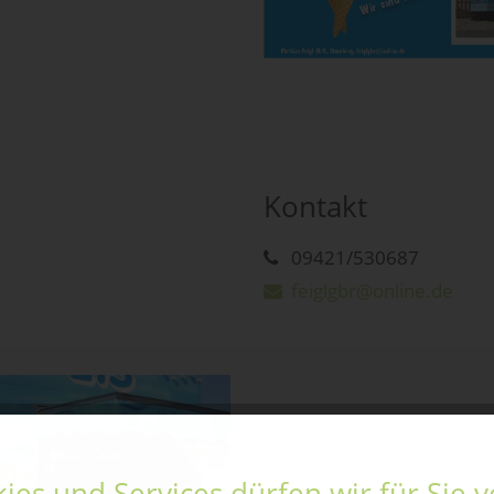
Kontakt
09421/530687
feiglgbr@online.de
ies und Services dürfen wir für Sie