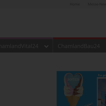
Home
Messe-Ne
hamlandVital24
ChamlandBau24