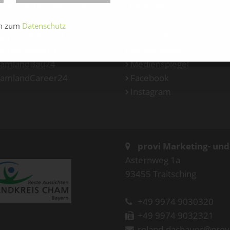
LINE-JAHRESMESSEN
ÜBER UNS
en zum
Datenschutz
amlandSchau24
Veranstalter
amlandVital24
Messe-News
amlandBau24
Medienspiegel
amlandCareer24
Facebook
Instagram
provi Marketing- un
Asternweg 1a
93455 Traitsching
+49 9974 9030320
+49 9974 9032321
roland.dachauer@prov