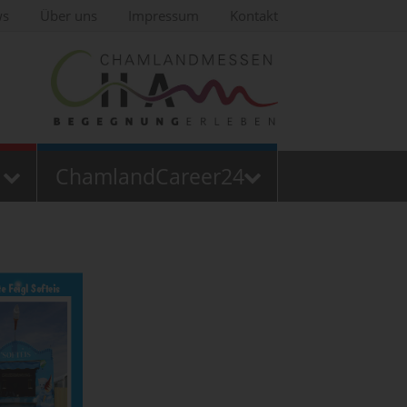
ws
Über uns
Impressum
Kontakt
ChamlandCareer24