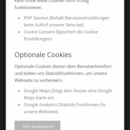
kann ohne diese Cookies nicht richtig
CHAMLAND MESSEN
funktionieren.
PHP Session (Behält Benutzereinstellungen
ChamlandSchau
beim Aufruf unserer Seite bei)
ChamLandleben
Cookie Consent (Speichert die Cookie
ChamlandBau
Einstellungen)
ChamlandCareer
Optionale Cookies
ONLINE-JAHRESMESSEN
Optionale Cookies dienen dem Benutzerkomfort
und bieten uns Statistikfunktionen, um unsere
Webseite zu verbessern.
ChamlandSchau24
ChamlandVital24
Google Maps (Zeigt dem Nutzer eine Google
Maps Karte an)
ChamlandBau24
Google Analytics (Statistik Funktionen für
ChamlandCareer24
unsere Webseite)
Alle akzeptieren
ÜBER UNS