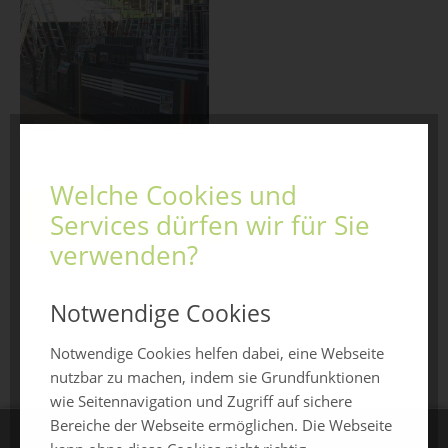
Welche Cookies und
Jetzt anfragen
Services dürfen wir für Sie
verwenden?
Notwendige Cookies
zurück zur Übersicht
Notwendige Cookies helfen dabei, eine Webseite
nutzbar zu machen, indem sie Grundfunktionen
wie Seitennavigation und Zugriff auf sichere
Bereiche der Webseite ermöglichen. Die Webseite