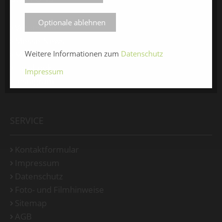
Optionale ablehnen
Veranstalter
Messe-News
Weitere Informationen zum
Datenschutz
Medienspiegel
Facebook
Impressum
Instagram
SERVICE
Kontaktformular
Impressum
Datenschutz
Foto- und Filmhinweise
Sitemap
AGB