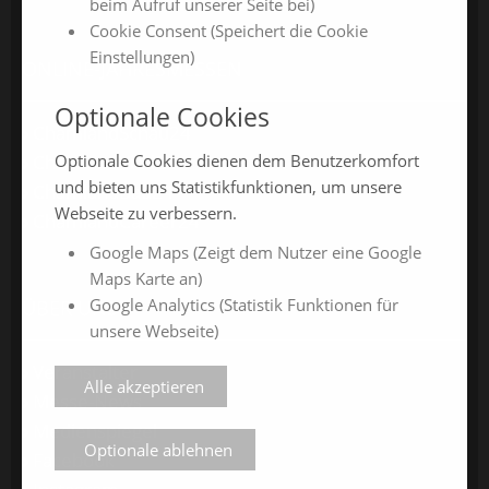
beim Aufruf unserer Seite bei)
Cookie Consent (Speichert die Cookie
Einstellungen)
ONLINE-JAHRESMESSEN
Optionale Cookies
ChamlandSchau24
Optionale Cookies dienen dem Benutzerkomfort
ChamlandVital24
und bieten uns Statistikfunktionen, um unsere
ChamlandBau24
Webseite zu verbessern.
ChamlandCareer24
Google Maps (Zeigt dem Nutzer eine Google
Maps Karte an)
Google Analytics (Statistik Funktionen für
ÜBER UNS
unsere Webseite)
Veranstalter
Alle akzeptieren
Messe-News
Medienspiegel
Optionale ablehnen
Facebook