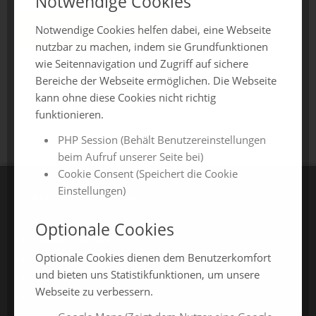
Notwendige Cookies
Jetzt anfragen
Notwendige Cookies helfen dabei, eine Webseite
nutzbar zu machen, indem sie Grundfunktionen
wie Seitennavigation und Zugriff auf sichere
Bereiche der Webseite ermöglichen. Die Webseite
kann ohne diese Cookies nicht richtig
zurück zur Übersicht
funktionieren.
PHP Session (Behält Benutzereinstellungen
beim Aufruf unserer Seite bei)
Cookie Consent (Speichert die Cookie
Einstellungen)
CHAMLAND MESSEN
Optionale Cookies
ChamlandSchau
Optionale Cookies dienen dem Benutzerkomfort
ChamLandleben
und bieten uns Statistikfunktionen, um unsere
ChamlandBau
Webseite zu verbessern.
ChamlandCareer