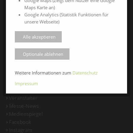
Google Maps (Zeigt dem Nutzer eine Google
Maps Karte an)
Google Analytics (Statistik Funktionen für
ONLINE-JAHRESMESSEN
unsere Webseite)
ChamlandSchau24
Alle akzeptieren
ChamlandVital24
ChamlandBau24
Optionale ablehnen
ChamlandCareer24
Weitere Informationen zum
Datenschutz
ÜBER UNS
Impressum
Veranstalter
Messe-News
Medienspiegel
Facebook
Instagram