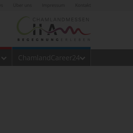
ws
Über uns
Impressum
Kontakt
ChamlandCareer24