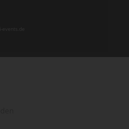
i-events.de
rden