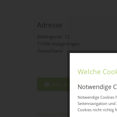
Adresse
Böblingerstr. 12
71088 Holzgerlingen
Deutschland
Welche Cook
Jetzt anfragen
Notwendige C
Notwendige Cookies h
Seitennavigation und 
Cookies nicht richtig 
zurück zur Übersicht