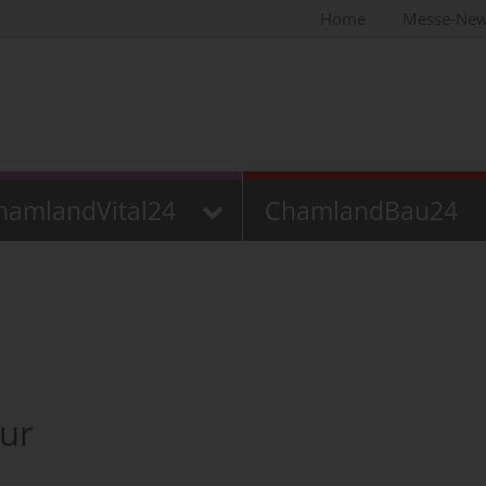
Home
Messe-Ne
hamlandVital24
ChamlandBau24
ur