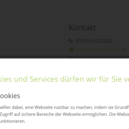
Kontakt
07031/6322220
info@novoselgmbh.de
www.novoselgmbh.de
ies und Services dürfen wir für Sie
ookies
elfen dabei, eine Webseite nutzbar zu machen, indem sie Grund
Zugriff auf sichere Bereiche der Webseite ermöglichen. Die Webs
funktionieren.