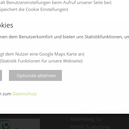
ält Benutzereinstellungen beim Aufruf unserer Seite bei)
peichert die Cookie Einstellungen)
kies
LINE-JAHRESMESSEN
ÜBER UNS
enen dem Benutzerkomfort und bieten uns Statistikfunktionen, u
amlandSchau24
Veranstalter
gt dem Nutzer eine Google Maps Karte an)
amlandVital24
Messe-News
(Statistik Funktionen für unsere Webseite)
amlandBau24
Medienspiegel
amlandCareer24
Facebook
Optionale ablehnen
Instagram
en zum
Datenschutz
provi Marketing- un
Asternweg 1a
93455 Traitsching