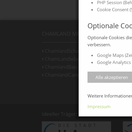
PHP Session (Beh
Cookie Consent (S
Optionale Coo
CHAMLAND MESSEN
ON
Optionale Cookies di
verbessern.
ChamlandSchau
Ch
Google Maps (Zei
ChamLandleben
Ch
Google Analytics 
ChamlandBau
Ch
ChamlandCareer
Ch
Alle akzeptieren
Weitere Information
Impressum
Ideeller Träger: Stadt Cham