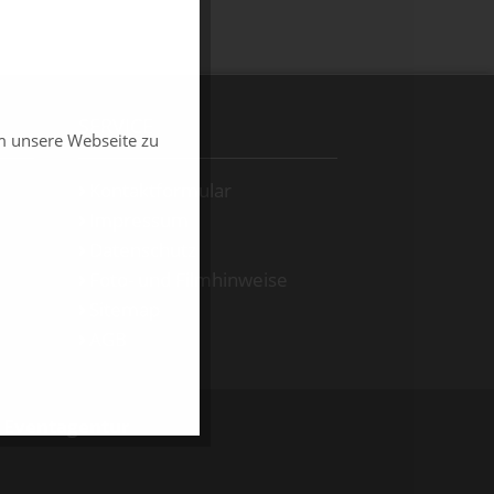
SERVICE
m unsere Webseite zu
Kontaktformular
Impressum
Datenschutz
Foto- und Filmhinweise
Sitemap
AGB
d Eventagentur