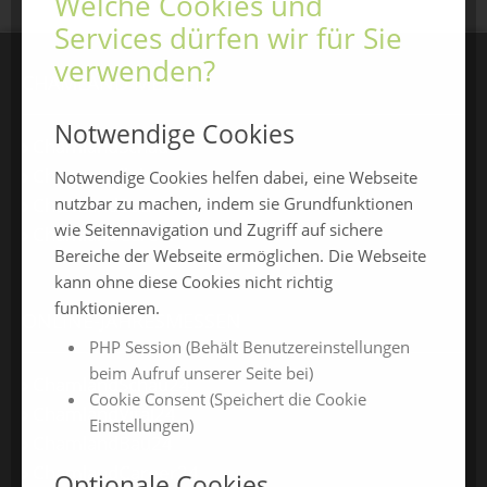
Welche Cookies und
Services dürfen wir für Sie
verwenden?
CHAMLAND MESSEN
Notwendige Cookies
ChamlandSchau
ChamLandleben
Notwendige Cookies helfen dabei, eine Webseite
nutzbar zu machen, indem sie Grundfunktionen
ChamlandBau
wie Seitennavigation und Zugriff auf sichere
ChamlandCareer
Bereiche der Webseite ermöglichen. Die Webseite
kann ohne diese Cookies nicht richtig
funktionieren.
ONLINE-JAHRESMESSEN
PHP Session (Behält Benutzereinstellungen
beim Aufruf unserer Seite bei)
ChamlandSchau24
Cookie Consent (Speichert die Cookie
ChamlandVital24
Einstellungen)
ChamlandBau24
ChamlandCareer24
Optionale Cookies