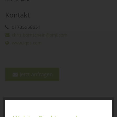
Kontakt
01735968651
chris.bornschein@pmi.com
www.iqos.com
Jetzt anfragen
zurück zur Übersicht