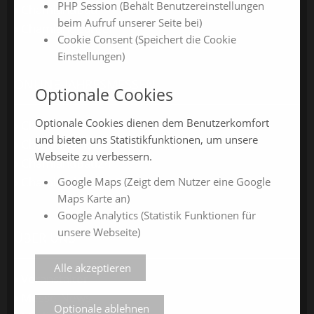
PHP Session (Behält Benutzereinstellungen
ChamlandBau
beim Aufruf unserer Seite bei)
ChamlandCareer
Cookie Consent (Speichert die Cookie
Einstellungen)
ONLINE-JAHRESMESSEN
Optionale Cookies
Optionale Cookies dienen dem Benutzerkomfort
ChamlandSchau24
und bieten uns Statistikfunktionen, um unsere
ChamlandVital24
Webseite zu verbessern.
ChamlandBau24
ChamlandCareer24
Google Maps (Zeigt dem Nutzer eine Google
Maps Karte an)
Google Analytics (Statistik Funktionen für
unsere Webseite)
ÜBER UNS
Alle akzeptieren
Veranstalter
Messe-News
Optionale ablehnen