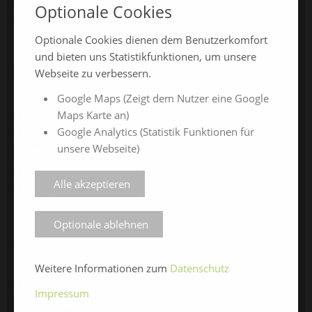
Optionale Cookies
ChamlandCareer24
Optionale Cookies dienen dem Benutzerkomfort
und bieten uns Statistikfunktionen, um unsere
ÜBER UNS
Webseite zu verbessern.
Google Maps (Zeigt dem Nutzer eine Google
Veranstalter
Maps Karte an)
Messe-News
Google Analytics (Statistik Funktionen für
unsere Webseite)
Medienspiegel
Facebook
Alle akzeptieren
Instagram
Optionale ablehnen
SERVICE
Weitere Informationen zum
Datenschutz
Kontaktformular
Impressum
Impressum