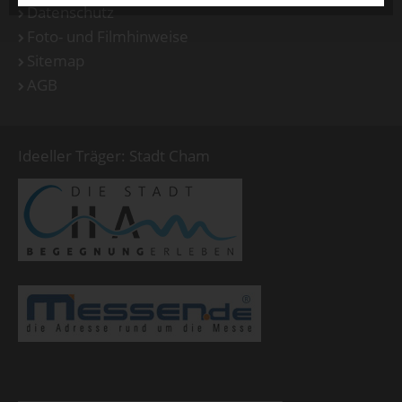
Datenschutz
Foto- und Filmhinweise
Sitemap
AGB
Ideeller Träger: Stadt Cham