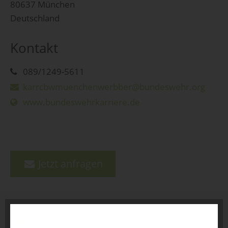
80637 München
Deutschland
Kontakt
089/1249-5611
karrcbwmuenchenwerbber@bundeswehr.org
www.bundeswehrkarriere.de
Jetzt anfragen
zurück zur Übersicht