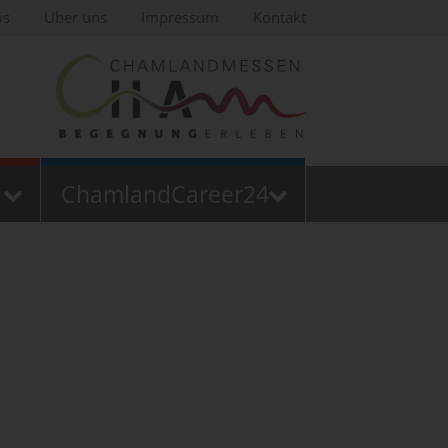
ws
Über uns
Impressum
Kontakt
ChamlandCareer24