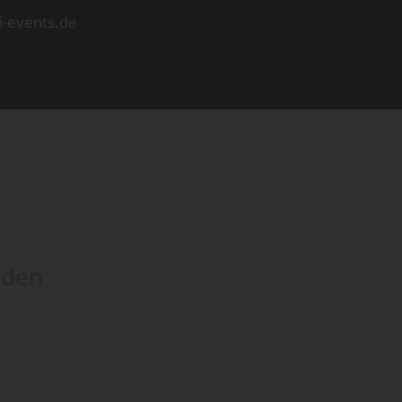
i-events.de
rden