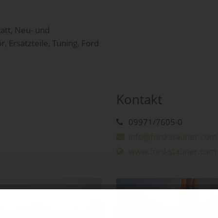
att, Neu- und
 Ersatzteile, Tuning, Ford
Kontakt
09971/7605-0
info@ford-stauner.com
www.ford-stauner.com