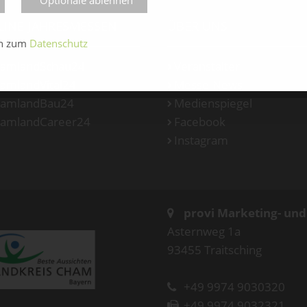
LINE-JAHRESMESSEN
ÜBER UNS
en zum
Datenschutz
amlandSchau24
Veranstalter
amlandVital24
Messe-News
amlandBau24
Medienspiegel
amlandCareer24
Facebook
Instagram
provi Marketing- un
Asternweg 1a
93455 Traitsching
+49 9974 9030320
+49 9974 9032321