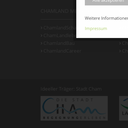
CHAMLAND MESSEN
ON
Weitere Information
ChamlandSchau
Ch
Impressum
ChamLandleben
Ch
ChamlandBau
Ch
ChamlandCareer
Ch
Ideeller Träger: Stadt Cham