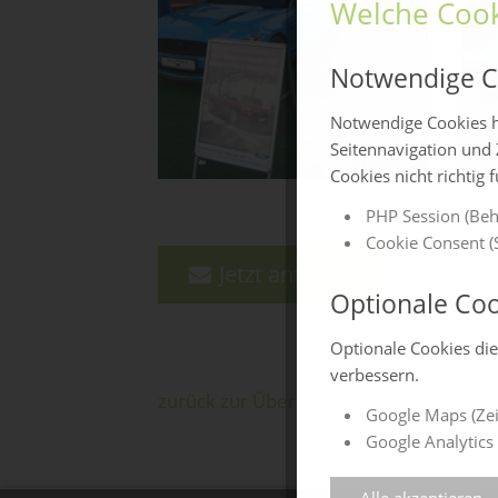
Welche Cook
Notwendige C
Notwendige Cookies h
Seitennavigation und 
Cookies nicht richtig 
PHP Session (Beh
Cookie Consent (S
Jetzt anfragen
Optionale Coo
Optionale Cookies di
verbessern.
zurück zur Übersicht
Google Maps (Zei
Google Analytics 
Alle akzeptieren