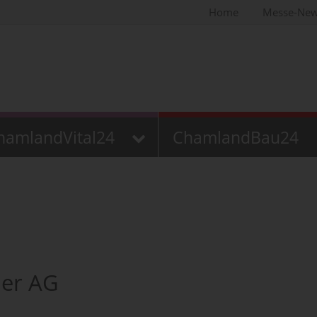
Home
Messe-Ne
hamlandVital24
ChamlandBau24
ner AG