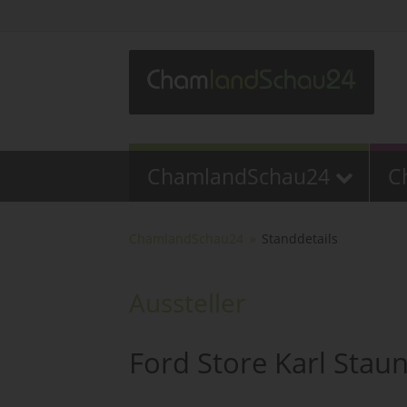
ChamlandSchau24
C
ChamlandSchau24
Standdetails
Aussteller
Ford Store Karl Stau