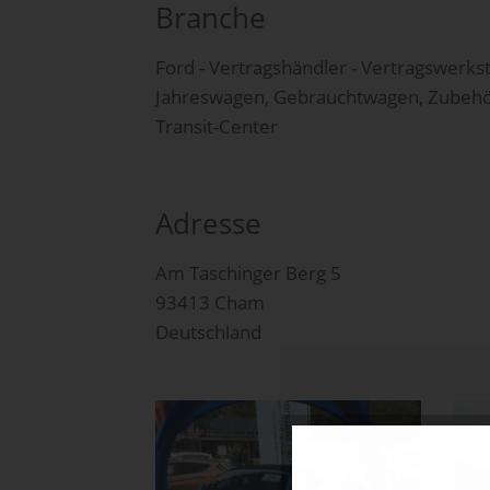
Branche
Ford - Vertragshändler - Vertragswerkst
Jahreswagen, Gebrauchtwagen, Zubehör,
Transit-Center
Adresse
Am Taschinger Berg 5
93413 Cham
Deutschland