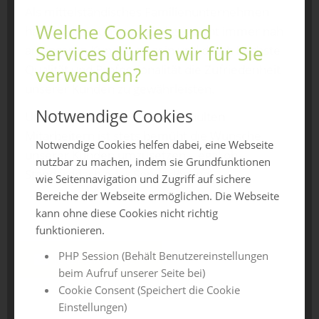
Als mittelständisches Familienunternehmen
Welche Cookies und
haben wir es uns zum Ziel gemacht immer nah
Services dürfen wir für Sie
an unseren Kunden zu sein und durch höchste
Qualität und Professionalität die Zufriedenheit
verwenden?
unserer Kunden zu gewährleisten.
Notwendige Cookies
Unser Team aus bestens geschulten
Mitarbeitern ist stets bemüht die Wünsche
Notwendige Cookies helfen dabei, eine Webseite
unserer Kunden umzusetzen – egal ob
nutzbar zu machen, indem sie Grundfunktionen
Standarddach oder Sonderlösung!
wie Seitennavigation und Zugriff auf sichere
Bereiche der Webseite ermöglichen. Die Webseite
kann ohne diese Cookies nicht richtig
funktionieren.
PHP Session (Behält Benutzereinstellungen
Jetzt anfragen
beim Aufruf unserer Seite bei)
Cookie Consent (Speichert die Cookie
Einstellungen)