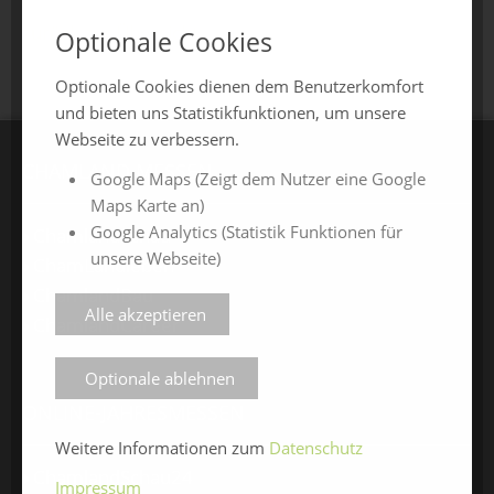
zurück zur Übersicht
Optionale Cookies
Optionale Cookies dienen dem Benutzerkomfort
und bieten uns Statistikfunktionen, um unsere
Webseite zu verbessern.
CHAMLAND MESSEN
Google Maps (Zeigt dem Nutzer eine Google
Maps Karte an)
Google Analytics (Statistik Funktionen für
ChamlandSchau
unsere Webseite)
ChamLandleben
ChamlandBau
Alle akzeptieren
ChamlandCareer
Optionale ablehnen
ONLINE-JAHRESMESSEN
Weitere Informationen zum
Datenschutz
ChamlandSchau24
Impressum