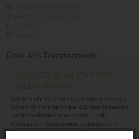
info@ass-terrassenwelt.de
www.ass-terrassenwelt.de
Facebook
Instagram
Über ASS-Terrassenwelt
HÖCHSTE QUALITÄT SEIT
VIELEN JAHREN!
Seit dem Jahr 2013 hat sich die Alois und Sandra
Schmid OHG mit dem Label ASS-Überdachungen
auf die Produktion, den Vertrieb und die
Montage von Terrassenüberdachungen und
Carports aus Aluminium spezialisiert.