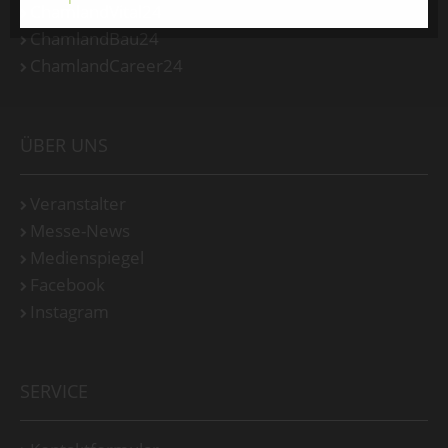
ChamlandVital24
ChamlandBau24
ChamlandCareer24
ÜBER UNS
Veranstalter
Messe-News
Medienspiegel
Facebook
Instagram
SERVICE