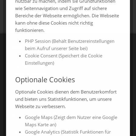
nutzbar zu machen, indem sie Grundfunktionen
wie Seitennavigation und Zugriff auf sichere
zurück zur Übersicht
Bereiche der Webseite ermöglichen. Die Webseite
kann ohne diese Cookies nicht richtig
funktionieren.
PHP Session (Behält Benutzereinstellungen
CHAMLAND MESSEN
beim Aufruf unserer Seite bei)
Cookie Consent (Speichert die Cookie
Einstellungen)
ChamlandSchau
ChamLandleben
Optionale Cookies
ChamlandBau
ChamlandCareer
Optionale Cookies dienen dem Benutzerkomfort
und bieten uns Statistikfunktionen, um unsere
Webseite zu verbessern.
ONLINE-JAHRESMESSEN
Google Maps (Zeigt dem Nutzer eine Google
Maps Karte an)
ChamlandSchau24
Google Analytics (Statistik Funktionen für